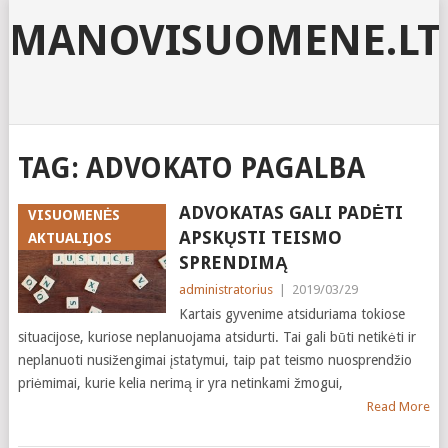
MANOVISUOMENE.LT
TAG:
ADVOKATO PAGALBA
ADVOKATAS GALI PADĖTI
VISUOMENĖS
APSKŲSTI TEISMO
AKTUALIJOS
SPRENDIMĄ
administratorius
|
2019/03/29
Kartais gyvenime atsiduriama tokiose
situacijose, kuriose neplanuojama atsidurti. Tai gali būti netikėti ir
neplanuoti nusižengimai įstatymui, taip pat teismo nuosprendžio
priėmimai, kurie kelia nerimą ir yra netinkami žmogui,
Read More