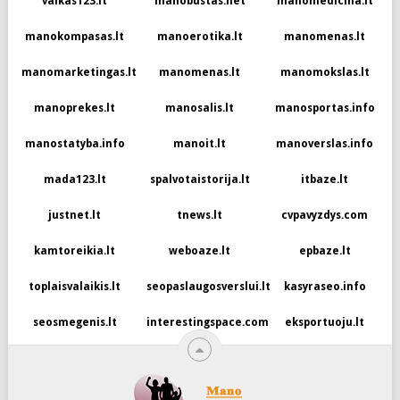
vaikas123.lt
manobustas.net
manomedicina.lt
manokompasas.lt
manoerotika.lt
manomenas.lt
manomarketingas.lt
manomenas.lt
manomokslas.lt
manoprekes.lt
manosalis.lt
manosportas.info
manostatyba.info
manoit.lt
manoverslas.info
mada123.lt
spalvotaistorija.lt
itbaze.lt
justnet.lt
tnews.lt
cvpavyzdys.com
kamtoreikia.lt
weboaze.lt
epbaze.lt
toplaisvalaikis.lt
seopaslaugosverslui.lt
kasyraseo.info
seosmegenis.lt
interestingspace.com
eksportuoju.lt