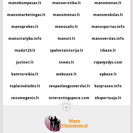
manokompasas.lt
manoerotika.lt
manomenas.lt
manomarketingas.lt
manomenas.lt
manomokslas.lt
manoprekes.lt
manosalis.lt
manosportas.info
manostatyba.info
manoit.lt
manoverslas.info
mada123.lt
spalvotaistorija.lt
itbaze.lt
justnet.lt
tnews.lt
cvpavyzdys.com
kamtoreikia.lt
weboaze.lt
epbaze.lt
toplaisvalaikis.lt
seopaslaugosverslui.lt
kasyraseo.info
seosmegenis.lt
interestingspace.com
eksportuoju.lt