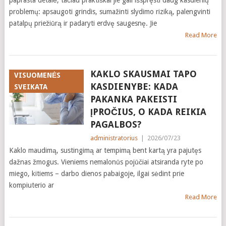
paprasta detalė, tačiau praktiškai jie gali išspręsti daug kasdienių
problemų: apsaugoti grindis, sumažinti slydimo riziką, palengvinti
patalpų priežiūrą ir padaryti erdvę saugesnę. Jie
Read More
KAKLO SKAUSMAI TAPO
VISUOMENĖS
KASDIENYBE: KADA
SVEIKATA
PAKANKA PAKEISTI
ĮPROČIUS, O KADA REIKIA
PAGALBOS?
administratorius
|
2026/07/23
Kaklo maudimą, sustingimą ar tempimą bent kartą yra pajutęs
dažnas žmogus. Vieniems nemalonūs pojūčiai atsiranda ryte po
miego, kitiems – darbo dienos pabaigoje, ilgai sėdint prie
kompiuterio ar
Read More