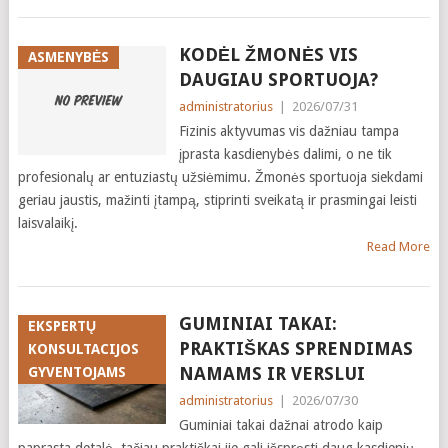
KODĖL ŽMONĖS VIS
ASMENYBĖS
DAUGIAU SPORTUOJA?
administratorius
|
2026/07/31
Fizinis aktyvumas vis dažniau tampa
įprasta kasdienybės dalimi, o ne tik
profesionalų ar entuziastų užsiėmimu. Žmonės sportuoja siekdami
geriau jaustis, mažinti įtampą, stiprinti sveikatą ir prasmingai leisti
laisvalaikį.
Read More
GUMINIAI TAKAI:
EKSPERTŲ
PRAKTIŠKAS SPRENDIMAS
KONSULTACIJOS
NAMAMS IR VERSLUI
GYVENTOJAMS
administratorius
|
2026/07/30
Guminiai takai dažnai atrodo kaip