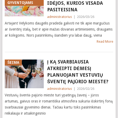
IDĖJOS, KURIOS VISADA
GYVENTOJAMS
PASITEISINA
administratorius
|
2026/03/26
Artėjant Velykoms daugelis pradeda galvoti ne tik apie margučius
ar šventinį stalą, bet ir apie mažas dovanas artimiesiems, draugams
ar kolegoms. Nors pasirinkimų šiandien yra labai daug, viena
Read More
Į KĄ SVARBIAUSIA
ŠEIMA
ATKREIPTI DĖMESĮ
PLANUOJANT VESTUVIŲ
ŠVENTĘ PAJŪRIO MIESTE?
administratorius
|
2026/02/26
Vestuvių šventė pajūrio mieste turi ypatingą žavesį – jūros
artumas, gaivus oras ir romantiška atmosfera sukuria išskirtinį foną
svarbiausiai gyvenimo dienai. Tačiau kartu toks pasirinkimas
reikalauja ir atsakingesnio