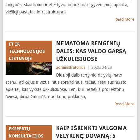
kokybės, skaidrumo ir efektyvumo priklauso gyvenamoji aplinka,
viešieji pastatai, infrastruktūra ir
Read More
NEMATOMA RENGINIŲ
IT IR
DALIS: KAS VALDO GARSĄ
TECHNOLOGIJOS
UŽKULISIUOSE
LIETUVOJE
administratorius
|
2026/04/29
Didžioji dalis renginio dalyvių mato
sceną, atlikėjus ir vizualinius sprendimus, tačiau retai susimąsto
apie tai, kas vyksta užkulisiuose. Ten, kur nesiekia prožektorių
šviesa, dirba žmonės, nuo kurių priklauso,
Read More
KAIP IŠRINKTI VALGOMĄ
EKSPERTŲ
VELYKINĘ DOVANĄ: 5
KONSULTACIJOS