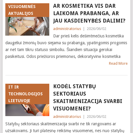
AR KOSMETIKA VIS DAR
VISUOMENĖS
LAIKOMA PRABANGA, AR
AKTUALIJOS
JAU KASDIENYBĖS DALIMI?
administratorius
|
2026/06/02
Dar prieš kelis dešimtmečius kosmetika
daugeliui žmonių buvo siejama su prabanga, ypatingomis progomis
ar net tam tikru statuso simboliu. Šiandien situacija gerokai
pasikeitusi. Odos priežiūros priemonės, dekoratyvinė kosmetika
Read More
KODĖL STATYBŲ
IT IR
SEKTORIAUS
TECHNOLOGIJOS
SKAITMENIZACIJA SVARBI
LIETUVOJE
VISUOMENEI?
administratorius
|
2026/06/02
Statybų sektoriaus skaitmenizacija svarbi ne tik rangovams ar
užsakovams. Ji turi platesnę reikšmę visuomenei, nes nuo statybų