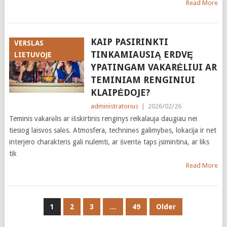
Read More
KAIP PASIRINKTI
VERSLAS
TINKAMIAUSIĄ ERDVĘ
LIETUVOJE
YPATINGAM VAKARĖLIUI AR
TEMINIAM RENGINIUI
KLAIPĖDOJE?
administratorius
|
2026/02/26
Teminis vakarėlis ar išskirtinis renginys reikalauja daugiau nei
tiesiog laisvos salės. Atmosfera, techninės galimybės, lokacija ir net
interjero charakteris gali nulemti, ar šventė taps įsimintina, ar liks
tik
Read More
POSTS
1
2
3
…
49
Older
NAVIGATION