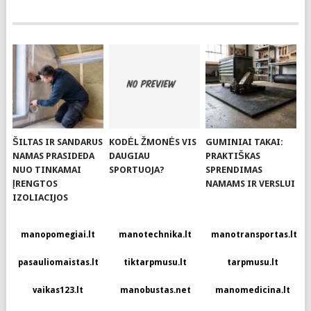
ŠILTAS IR SANDARUS
KODĖL ŽMONĖS VIS
GUMINIAI TAKAI:
NAMAS PRASIDEDA
DAUGIAU
PRAKTIŠKAS
NUO TINKAMAI
SPORTUOJA?
SPRENDIMAS
ĮRENGTOS
NAMAMS IR VERSLUI
IZOLIACIJOS
manopomegiai.lt
manotechnika.lt
manotransportas.lt
pasauliomaistas.lt
tiktarpmusu.lt
tarpmusu.lt
vaikas123.lt
manobustas.net
manomedicina.lt