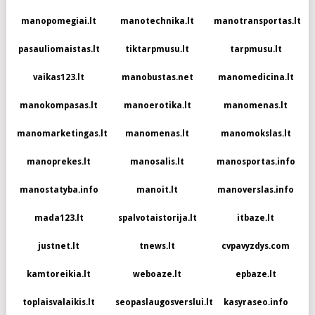
manopomegiai.lt
manotechnika.lt
manotransportas.lt
pasauliomaistas.lt
tiktarpmusu.lt
tarpmusu.lt
vaikas123.lt
manobustas.net
manomedicina.lt
manokompasas.lt
manoerotika.lt
manomenas.lt
manomarketingas.lt
manomenas.lt
manomokslas.lt
manoprekes.lt
manosalis.lt
manosportas.info
manostatyba.info
manoit.lt
manoverslas.info
mada123.lt
spalvotaistorija.lt
itbaze.lt
justnet.lt
tnews.lt
cvpavyzdys.com
kamtoreikia.lt
weboaze.lt
epbaze.lt
toplaisvalaikis.lt
seopaslaugosverslui.lt
kasyraseo.info