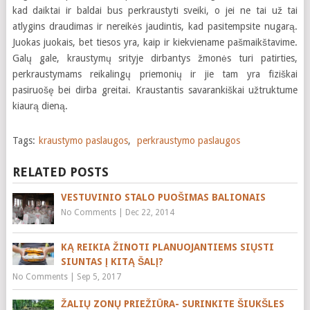
kad daiktai ir baldai bus perkraustyti sveiki, o jei ne tai už tai
atlygins draudimas ir nereikės jaudintis, kad pasitempsite nugarą.
Juokas juokais, bet tiesos yra, kaip ir kiekviename pašmaikštavime.
Galų gale, kraustymų srityje dirbantys žmonės turi patirties,
perkraustymams reikalingų priemonių ir jie tam yra fiziškai
pasiruošę bei dirba greitai. Kraustantis savarankiškai užtruktume
kiaurą dieną.
Tags:
kraustymo paslaugos
,
perkraustymo paslaugos
RELATED POSTS
VESTUVINIO STALO PUOŠIMAS BALIONAIS
No Comments
|
Dec 22, 2014
KĄ REIKIA ŽINOTI PLANUOJANTIEMS SIŲSTI
SIUNTAS Į KITĄ ŠALĮ?
No Comments
|
Sep 5, 2017
ŽALIŲ ZONŲ PRIEŽIŪRA- SURINKITE ŠIUKŠLES