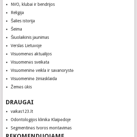
NVO, klubai ir bendrijos
Religija
Šalies istorija
Šeima
Šiuolaikinis jaunimas
Verslas Lietuvoje
Visuomenės aktualijos
Visuomenės sveikata
Visuomeninė veikla ir savanorystė
Visuomeninė žiniasklaida
Žemės ūkis
DRAUGAI
vaikas123.lt
Odontologijos klinika Klaipėdoje
Segmentinės tvoros montavimas
REKOMENDUOJAME