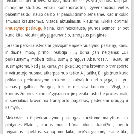
teikiančias bendroves. Kraustymusi priežastys yra įvairios. Kaip jau
minėjome studijos, vėliau komandiruotės, gyvenamosios vietos
pakeitimas dėl naujo darbo ar paaukštinimo senajame. Kad ir kokio
amžiaus kraustomės, visada aktualiausiu klausimu išlieka optimali
kraustymo paslaugų
kaina, kuri neskriaustų jaunos šeimos, ar bet
kurio kito, vidutinį atlygį gaunančio, žmogaus piniginės.
Įprastai persikraustydami galvojame apie kraustymo paslaugų kainą
ir dažnai mūsų pirmoji reakcija į ją būna gan neigiama: „Už
perkaustymą mokėti tokią sumą pinigų?! Absurdas!“. Tačiau ar
susimąstome, kad į tą kainą yra įskaičiuojama krovininio transporto
ir vairuotojo nuoma, atkarpos nuo taško A į tašką B ilgis (nuo kurio
priklauso perkraustymo trukmė ir kaina) ir darbo jėga, tai yra
vienas pagalbinis žmogus, keli ar net visa komanda. Visgi, kai
kuriuos žmones kainos išgąsdina ir jie persikrausto be profesionalų
ir specialaus krovininio transporto pagalbos, padedami draugų ir
kaimynų.
Mokėdami už perkraustymo paslaugas turėtume matyti ne tik
pinigines išlaidas, kurios mums būna tokios skaudžios, bet ir
teigiamus aspektus: sutaupome laiko, neišvargstame, esame tikri,