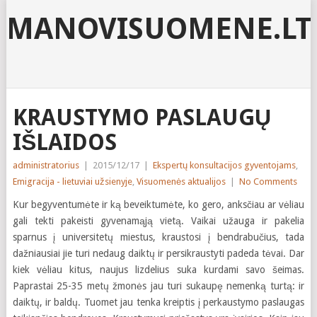
MANOVISUOMENE.LT
KRAUSTYMO PASLAUGŲ
IŠLAIDOS
administratorius
|
2015/12/17
|
Ekspertų konsultacijos gyventojams
,
Emigracija - lietuviai užsienyje
,
Visuomenės aktualijos
|
No Comments
Kur begyventumėte ir ką beveiktumėte, ko gero, anksčiau ar vėliau
gali tekti pakeisti gyvenamąją vietą. Vaikai užauga ir pakelia
sparnus į universitetų miestus, kraustosi į bendrabučius, tada
dažniausiai jie turi nedaug daiktų ir persikraustyti padeda tėvai. Dar
kiek vėliau kitus, naujus lizdelius suka kurdami savo šeimas.
Paprastai 25-35 metų žmonės jau turi sukaupę nemenką turtą: ir
daiktų, ir baldų. Tuomet jau tenka kreiptis į perkaustymo paslaugas