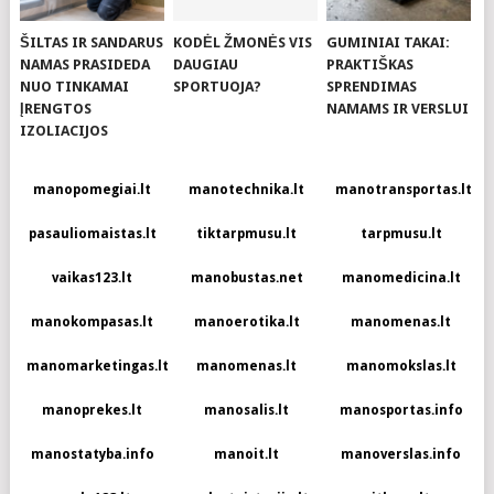
ŠILTAS IR SANDARUS
KODĖL ŽMONĖS VIS
GUMINIAI TAKAI:
NAMAS PRASIDEDA
DAUGIAU
PRAKTIŠKAS
NUO TINKAMAI
SPORTUOJA?
SPRENDIMAS
ĮRENGTOS
NAMAMS IR VERSLUI
IZOLIACIJOS
manopomegiai.lt
manotechnika.lt
manotransportas.lt
pasauliomaistas.lt
tiktarpmusu.lt
tarpmusu.lt
vaikas123.lt
manobustas.net
manomedicina.lt
manokompasas.lt
manoerotika.lt
manomenas.lt
manomarketingas.lt
manomenas.lt
manomokslas.lt
manoprekes.lt
manosalis.lt
manosportas.info
manostatyba.info
manoit.lt
manoverslas.info