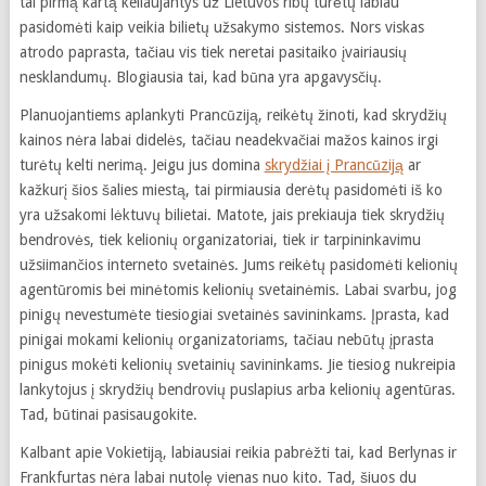
tai pirmą kartą keliaujantys už Lietuvos ribų turėtų labiau
pasidomėti kaip veikia bilietų užsakymo sistemos. Nors viskas
atrodo paprasta, tačiau vis tiek neretai pasitaiko įvairiausių
nesklandumų. Blogiausia tai, kad būna yra apgavysčių.
Planuojantiems aplankyti Prancūziją, reikėtų žinoti, kad skrydžių
kainos nėra labai didelės, tačiau neadekvačiai mažos kainos irgi
turėtų kelti nerimą. Jeigu jus domina
skrydžiai į Prancūziją
ar
kažkurį šios šalies miestą, tai pirmiausia derėtų pasidomėti iš ko
yra užsakomi lėktuvų bilietai. Matote, jais prekiauja tiek skrydžių
bendrovės, tiek kelionių organizatoriai, tiek ir tarpininkavimu
užsiimančios interneto svetainės. Jums reikėtų pasidomėti kelionių
agentūromis bei minėtomis kelionių svetainėmis. Labai svarbu, jog
pinigų nevestumėte tiesiogiai svetainės savininkams. Įprasta, kad
pinigai mokami kelionių organizatoriams, tačiau nebūtų įprasta
pinigus mokėti kelionių svetainių savininkams. Jie tiesiog nukreipia
lankytojus į skrydžių bendrovių puslapius arba kelionių agentūras.
Tad, būtinai pasisaugokite.
Kalbant apie Vokietiją, labiausiai reikia pabrėžti tai, kad Berlynas ir
Frankfurtas nėra labai nutolę vienas nuo kito. Tad, šiuos du