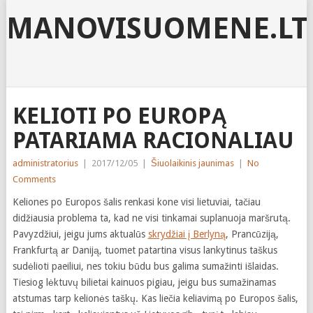
MANOVISUOMENE.LT
KELIOTI PO EUROPĄ
PATARIAMA RACIONALIAU
administratorius
|
2017/12/05
|
Šiuolaikinis jaunimas
|
No
Comments
Keliones po Europos šalis renkasi kone visi lietuviai, tačiau
didžiausia problema ta, kad ne visi tinkamai suplanuoja maršrutą.
Pavyzdžiui, jeigu jums aktualūs
skrydžiai į Berlyną
, Prancūziją,
Frankfurtą ar Daniją, tuomet patartina visus lankytinus taškus
sudėlioti paeiliui, nes tokiu būdu bus galima sumažinti išlaidas.
Tiesiog lėktuvų bilietai kainuos pigiau, jeigu bus sumažinamas
atstumas tarp kelionės taškų. Kas liečia keliavimą po Europos šalis,