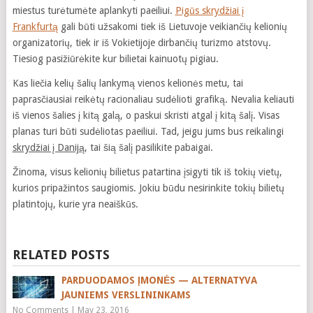
miestus turėtumėte aplankyti paeiliui.
Pigūs skrydžiai į
Frankfurtą
gali būti užsakomi tiek iš Lietuvoje veikiančių kelionių
organizatorių, tiek ir iš Vokietijoje dirbančių turizmo atstovų.
Tiesiog pasižiūrėkite kur bilietai kainuotų pigiau.
Kas liečia kelių šalių lankymą vienos kelionės metu, tai
paprasčiausiai reikėtų racionaliau sudėlioti grafiką. Nevalia keliauti
iš vienos šalies į kitą galą, o paskui skristi atgal į kitą šalį. Visas
planas turi būti sudėliotas paeiliui. Tad, jeigu jums bus reikalingi
skrydžiai į Daniją
, tai šią šalį pasilikite pabaigai.
Žinoma, visus kelionių bilietus patartina įsigyti tik iš tokių vietų,
kurios pripažintos saugiomis. Jokiu būdu nesirinkite tokių bilietų
platintojų, kurie yra neaiškūs.
RELATED POSTS
PARDUODAMOS ĮMONĖS — ALTERNATYVA
JAUNIEMS VERSLININKAMS
No Comments
|
May 23, 2016