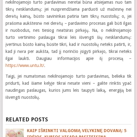
nekilnojamojo turto pardavimas neretai būna atsiejamas nuo tam
tikrų nesklandumų: jei nusprendžiama parduoti už mažesnę nei
derėtų kainą, būsto savininkas patiria tam tikrų nuostolių; o, jei
prašoma aukštesnė nei derėtų – pardavimo procesas gali būti ilgas
ir nuobodus, nes tiesiog neatsiras pirkėjų. Na, o nekilnojamojo
turto vertinimo paslauga tikrai leis išvengti šių nesklandumų:
įvertinus būsto kainą būsite tikri, kad ir nuostolių neteks patirti, ir,
kad ji nėra per aukšta, tad jį norinčio įsigyti pirkėjo, tikrai neteks
ilgai laukti. Daugiau informacijos apie šį procesą –
https://www.untu.lt/
.
Taigi, jei numatomas nekilnojamojo turto pardavimas, belieka tik
pridurti, kad šiame kelyje tikrai nesate vieni – galite rinktis ypač
naudingas paslaugas, kurios jums leis taupyti laiką, energiją bei
išvengti nuostolių.
RELATED POSTS
KAIP IŠRINKTI VALGOMĄ VELYKINĘ DOVANĄ: 5