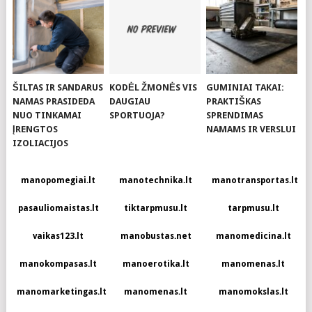
ŠILTAS IR SANDARUS
KODĖL ŽMONĖS VIS
GUMINIAI TAKAI:
NAMAS PRASIDEDA
DAUGIAU
PRAKTIŠKAS
NUO TINKAMAI
SPORTUOJA?
SPRENDIMAS
ĮRENGTOS
NAMAMS IR VERSLUI
IZOLIACIJOS
manopomegiai.lt
manotechnika.lt
manotransportas.lt
pasauliomaistas.lt
tiktarpmusu.lt
tarpmusu.lt
vaikas123.lt
manobustas.net
manomedicina.lt
manokompasas.lt
manoerotika.lt
manomenas.lt
manomarketingas.lt
manomenas.lt
manomokslas.lt