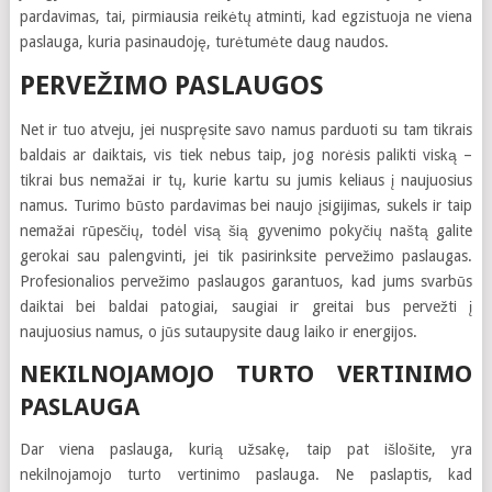
pardavimas, tai, pirmiausia reikėtų atminti, kad egzistuoja ne viena
paslauga, kuria pasinaudoję, turėtumėte daug naudos.
PERVEŽIMO PASLAUGOS
Net ir tuo atveju, jei nuspręsite savo namus parduoti su tam tikrais
baldais ar daiktais, vis tiek nebus taip, jog norėsis palikti viską –
tikrai bus nemažai ir tų, kurie kartu su jumis keliaus į naujuosius
namus. Turimo būsto pardavimas bei naujo įsigijimas, sukels ir taip
nemažai rūpesčių, todėl visą šią gyvenimo pokyčių naštą galite
gerokai sau palengvinti, jei tik pasirinksite pervežimo paslaugas.
Profesionalios pervežimo paslaugos garantuos, kad jums svarbūs
daiktai bei baldai patogiai, saugiai ir greitai bus pervežti į
naujuosius namus, o jūs sutaupysite daug laiko ir energijos.
NEKILNOJAMOJO TURTO VERTINIMO
PASLAUGA
Dar viena paslauga, kurią užsakę, taip pat išlošite, yra
nekilnojamojo turto vertinimo paslauga. Ne paslaptis, kad