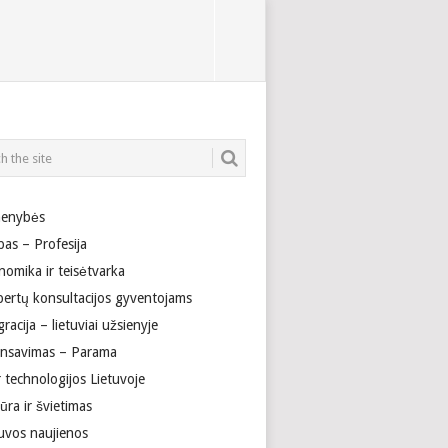
enybės
bas – Profesija
nomika ir teisėtvarka
pertų konsultacijos gyventojams
racija – lietuviai užsienyje
ansavimas – Parama
r technologijos Lietuvoje
ūra ir švietimas
tuvos naujienos