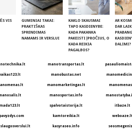
ĖS VIS
GUMINIAI TAKAI:
KAKLO SKAUSMAI
AR KOSM
PRAKTIŠKAS
TAPO KASDIENYBE:
DAR LAI
SPRENDIMAS
KADA PAKANKA
PRABANGA
NAMAMS IR VERSLUI
PAKEISTI ĮPROČIUS, O
KASDIEN
KADA REIKIA
DALIMI?
PAGALBOS?
notechnika.lt
manotransportas.lt
pasauliomaista
vaikas123.lt
manobustas.net
manomedicina
anomenas.lt
manomarketingas.lt
manomenas.
manosalis.lt
manosportas.info
manostatyba.
mada123.lt
spalvotaistorija.lt
itbaze.lt
pavyzdys.com
kamtoreikia.lt
weboaze.l
slaugosverslui.lt
kasyraseo.info
seosmegenis