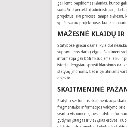
gali lemti papildomas išlaidas, kurios ga
sumažinti perteklinį administracinį darbą,
projektus. Kai procesai tampa aiškesni, 
ypač svarbu projektuose, kuriems naudo
MAŽESNĖ KLAIDŲ IR 
Statybose ginčai dažnai kyla dėl neaiški
suprantamos darbų eigos. Skaitmenizacija
informacija gali būti fiksuojama laiku ir
istorija, lengviau spręsti klausimus dėl
statybų įmonėms, bet ir galutiniams vart
objekto.
SKAITMENINĖ PAŽAN
Statybų sektoriaus skaitmenizacija skat
fragmentiško informacijos valdymo prie a
svarbu visuomenei, nes statybos formuo
gydymo įstaigas ir viešąsias erdves. Ku
užtikrinti atsakomybę, kokybę ir skaidru