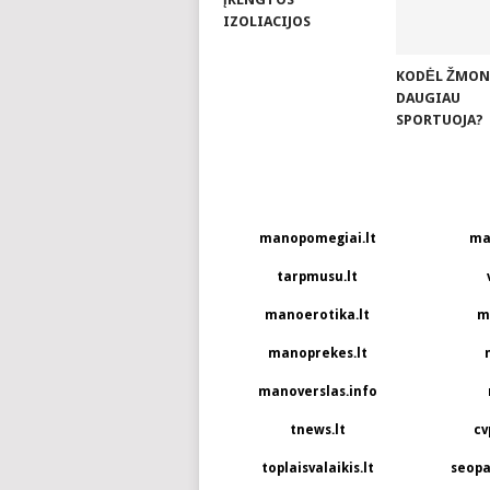
IZOLIACIJOS
KODĖL ŽMON
DAUGIAU
SPORTUOJA?
manopomegiai.lt
ma
tarpmusu.lt
manoerotika.lt
m
manoprekes.lt
manoverslas.info
tnews.lt
cv
toplaisvalaikis.lt
seopa