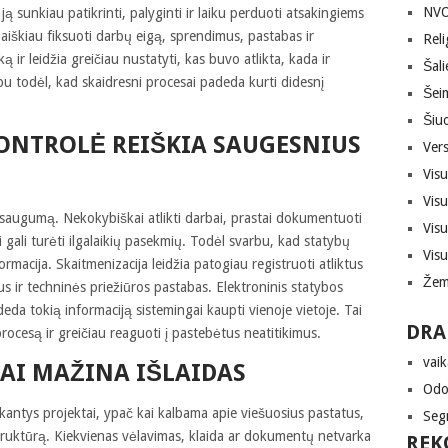
NVO,
 sunkiau patikrinti, palyginti ir laiku perduoti atsakingiems
aiškiau fiksuoti darbų eigą, sprendimus, pastabas ir
Reli
ir leidžia greičiau nustatyti, kas buvo atlikta, kada ir
Šali
u todėl, kad skaidresni procesai padeda kurti didesnį
Šei
Šiuo
ONTROLĖ REIŠKIA SAUGESNIUS
Vers
Vis
Vis
 saugumą. Nekokybiškai atlikti darbai, prastai dokumentuoti
Vis
 gali turėti ilgalaikių pasekmių. Todėl svarbu, kad statybų
Vis
rmacija. Skaitmenizacija leidžia patogiau registruoti atliktus
Žem
 ir techninės priežiūros pastabas. Elektroninis statybos
deda tokią informaciją sistemingai kaupti vienoje vietoje. Tai
DRA
rocesą ir greičiau reaguoti į pastebėtus neatitikimus.
vaik
AI MAŽINA IŠLAIDAS
Odon
nkantys projektai, ypač kai kalbama apie viešuosius pastatus,
Seg
astruktūrą. Kiekvienas vėlavimas, klaida ar dokumentų netvarka
REK