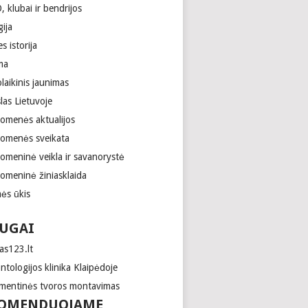
 klubai ir bendrijos
gija
es istorija
ma
laikinis jaunimas
las Lietuvoje
uomenės aktualijos
uomenės sveikata
uomeninė veikla ir savanorystė
uomeninė žiniasklaida
ės ūkis
UGAI
as123.lt
tologijos klinika Klaipėdoje
mentinės tvoros montavimas
OMENDUOJAME