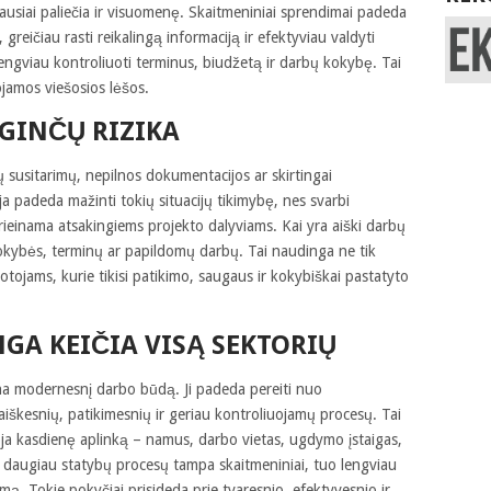
liausiai paliečia ir visuomenę. Skaitmeniniai sprendimai padeda
 greičiau rasti reikalingą informaciją ir efektyviau valdyti
lengviau kontroliuoti terminus, biudžetą ir darbų kokybę. Tai
jamos viešosios lėšos.
GINČŲ RIZIKA
ų susitarimų, nepilnos dokumentacijos ar skirtingai
 padeda mažinti tokių situacijų tikimybę, nes svarbi
 prieinama atsakingiems projekto dalyviams. Kai yra aiški darbų
 kokybės, terminų ar papildomų darbų. Tai naudinga ne tik
otojams, kurie tikisi patikimo, saugaus ir kokybiškai pastatyto
GA KEIČIA VISĄ SEKTORIŲ
ina modernesnį darbo būdą. Ji padeda pereiti nuo
iškesnių, patikimesnių ir geriau kontroliuojamų procesų. Tai
ja kasdienę aplinką – namus, darbo vietas, ugdymo įstaigas,
o daugiau statybų procesų tampa skaitmeniniai, tuo lengviau
mą. Tokie pokyčiai prisideda prie tvaresnio, efektyvesnio ir