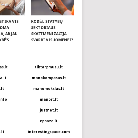
ETIKA VIS
KODĖL STATYBŲ
KOMA
SEKTORIAUS
, AR JAU
SKAITMENIZACIJA
YBĖS
SVARBI VISUOMENEI?
s.lt
tiktarpmusu.lt
.lt
manokompasas.lt
lt
manomokslas.lt
info
manoit.lt
justnet.lt
t
epbaze.lt
.lt
interestingspace.com