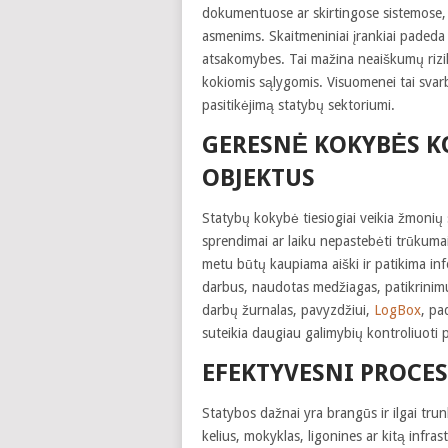
dokumentuose ar skirtingose sistemose, ją
asmenims. Skaitmeniniai įrankiai padeda 
atsakomybes. Tai mažina neaiškumų riziką 
kokiomis sąlygomis. Visuomenei tai svarb
pasitikėjimą statybų sektoriumi.
GERESNĖ KOKYBĖS K
OBJEKTUS
Statybų kokybė tiesiogiai veikia žmonių
sprendimai ar laiku nepastebėti trūkumai
metu būtų kaupiama aiški ir patikima info
darbus, naudotas medžiagas, patikrinimus
darbų žurnalas, pavyzdžiui,
LogBox
, pa
suteikia daugiau galimybių kontroliuoti p
EFEKTYVESNI PROCES
Statybos dažnai yra brangūs ir ilgai tru
kelius, mokyklas, ligonines ar kitą infr