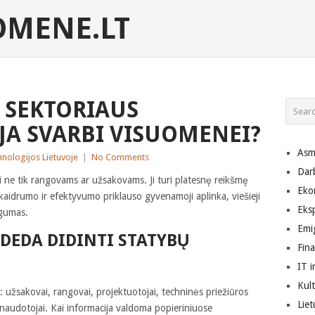
MENE.LT
 SEKTORIAUS
JA SVARBI VISUOMENEI?
Asm
chnologijos Lietuvoje
|
No Comments
Dar
i ne tik rangovams ar užsakovams. Ji turi platesnę reikšmę
Eko
aidrumo ir efektyvumo priklauso gyvenamoji aplinka, viešieji
Eks
ugumas.
Emig
DEDA DIDINTI STATYBŲ
Fin
IT i
Kult
: užsakovai, rangovai, projektuotojai, techninės priežiūros
Lie
tų naudotojai. Kai informacija valdoma popieriniuose