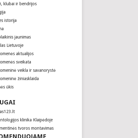
 klubai ir bendrijos
gija
es istorija
ma
laikinis jaunimas
las Lietuvoje
uomenės aktualijos
uomenės sveikata
uomeninė veikla ir savanorystė
uomeninė žiniasklaida
ės ūkis
UGAI
as123.lt
tologijos klinika Klaipėdoje
mentinės tvoros montavimas
OMENDUOJAME