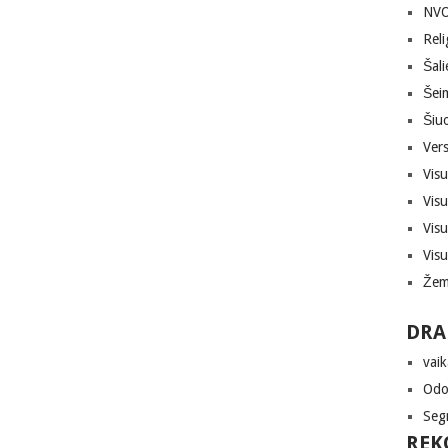
NVO,
Reli
Šali
Šei
Šiuo
Vers
Vis
Vis
Vis
Vis
Žem
DRA
vaik
Odon
Seg
REK