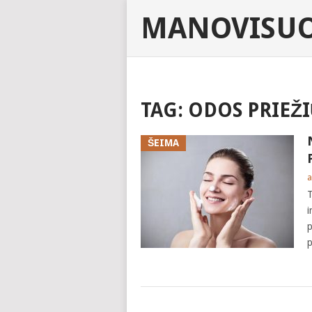
MANOVISUO
TAG:
ODOS PRIEŽ
ŠEIMA
a
T
i
p
p