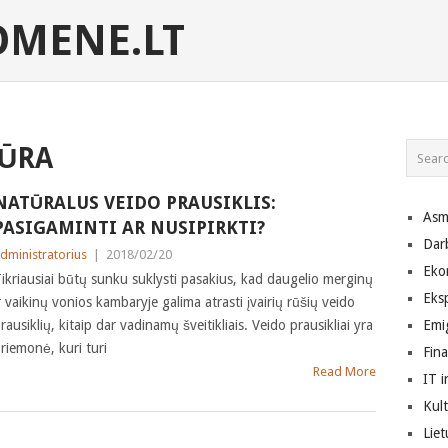
MENE.LT
IŪRA
NATŪRALUS VEIDO PRAUSIKLIS:
Asm
PASIGAMINTI AR NUSIPIRKTI?
Dar
dministratorius
|
2018/02/20
Eko
ikriausiai būtų sunku suklysti pasakius, kad daugelio merginų
Eks
r vaikinų vonios kambaryje galima atrasti įvairių rūšių veido
rausiklių, kitaip dar vadinamų šveitikliais. Veido prausikliai yra
Emig
riemonė, kuri turi
Fin
Read More
IT i
Kult
Lie