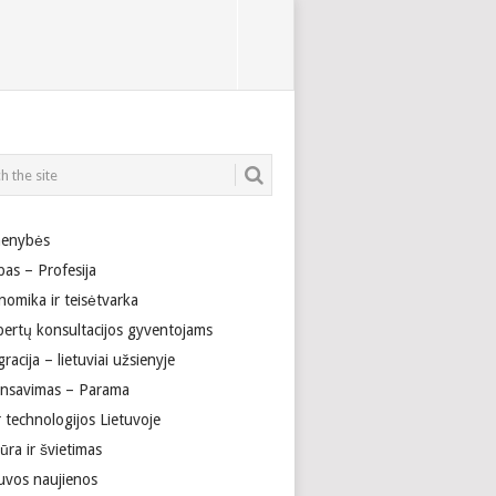
enybės
bas – Profesija
nomika ir teisėtvarka
pertų konsultacijos gyventojams
racija – lietuviai užsienyje
ansavimas – Parama
r technologijos Lietuvoje
ūra ir švietimas
tuvos naujienos