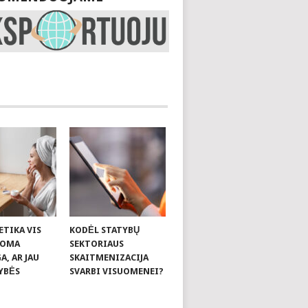
ETIKA VIS
KODĖL STATYBŲ
KOMA
SEKTORIAUS
, AR JAU
SKAITMENIZACIJA
YBĖS
SVARBI VISUOMENEI?