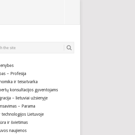
enybės
bas – Profesija
nomika ir teisėtvarka
pertų konsultacijos gyventojams
racija – lietuviai užsienyje
ansavimas – Parama
r technologijos Lietuvoje
ūra ir švietimas
tuvos naujienos