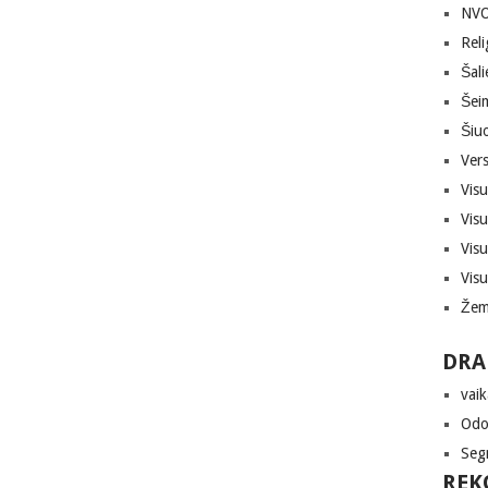
NVO,
Reli
Šali
Šei
Šiuo
Vers
Vis
Vis
Vis
Vis
Žem
DRA
vaik
Odon
Seg
REK