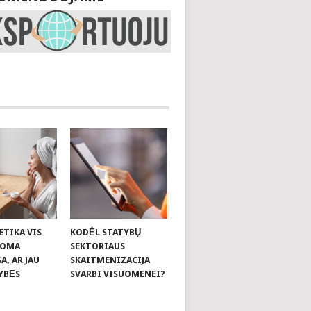
ETIKA VIS
KODĖL STATYBŲ
KOMA
SEKTORIAUS
, AR JAU
SKAITMENIZACIJA
YBĖS
SVARBI VISUOMENEI?