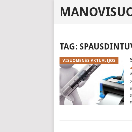
MANOVISUO
TAG:
SPAUSDINTU
VISUOMENĖS AKTUALIJOS
a
Š
ž
i
s
n