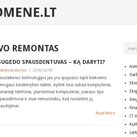
MENE.LT
VO REMONTAS
SUGEDO SPAUSDINTUVAS – KĄ DARYTI?
Asm
dministratorius
|
2018/02/09
Dar
iuolaikinės technologijos jau yra spėjusios tapti kiekvieno
Eko
mogaus kasdienybės dalimi. Aplink mus sukasi kompiuteriai,
Eks
šmanieji telefonai, planšetiniai kompiuteriai, įvairaus tipo
pausdintuvai ir visai nenuostabu, kad nuolatinis jų
Emig
audojimas
Fin
Read More
IT i
Kult
Lie