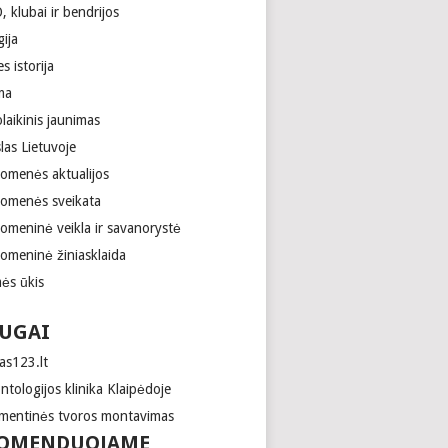
 klubai ir bendrijos
gija
es istorija
ma
laikinis jaunimas
las Lietuvoje
uomenės aktualijos
uomenės sveikata
uomeninė veikla ir savanorystė
uomeninė žiniasklaida
ės ūkis
UGAI
as123.lt
tologijos klinika Klaipėdoje
mentinės tvoros montavimas
OMENDUOJAME