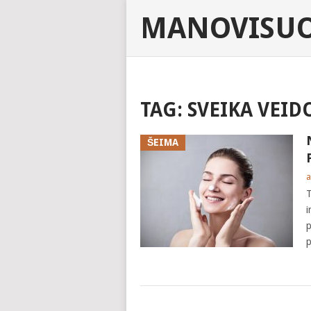
MANOVISUO
TAG:
SVEIKA VEID
ŠEIMA
a
T
i
p
p