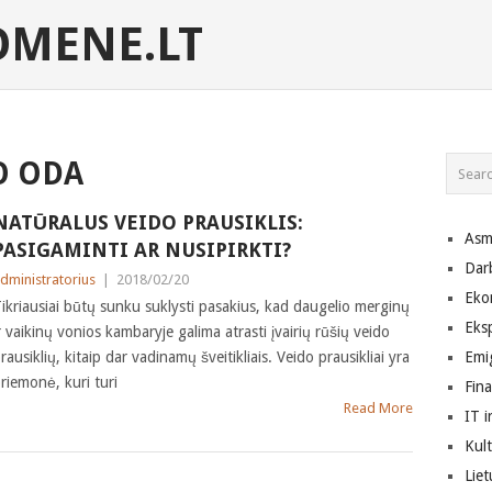
MENE.LT
O ODA
NATŪRALUS VEIDO PRAUSIKLIS:
Asm
PASIGAMINTI AR NUSIPIRKTI?
Dar
dministratorius
|
2018/02/20
Eko
ikriausiai būtų sunku suklysti pasakius, kad daugelio merginų
Eks
r vaikinų vonios kambaryje galima atrasti įvairių rūšių veido
rausiklių, kitaip dar vadinamų šveitikliais. Veido prausikliai yra
Emig
riemonė, kuri turi
Fin
Read More
IT i
Kult
Lie