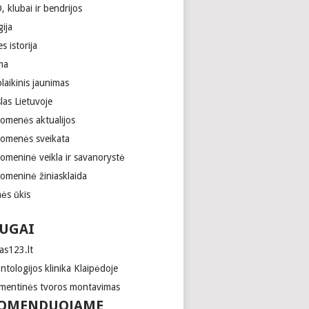
 klubai ir bendrijos
gija
es istorija
ma
laikinis jaunimas
las Lietuvoje
uomenės aktualijos
uomenės sveikata
uomeninė veikla ir savanorystė
uomeninė žiniasklaida
ės ūkis
UGAI
as123.lt
tologijos klinika Klaipėdoje
mentinės tvoros montavimas
OMENDUOJAME