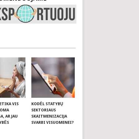
ETIKA VIS
KODĖL STATYBŲ
KOMA
SEKTORIAUS
, AR JAU
SKAITMENIZACIJA
YBĖS
SVARBI VISUOMENEI?