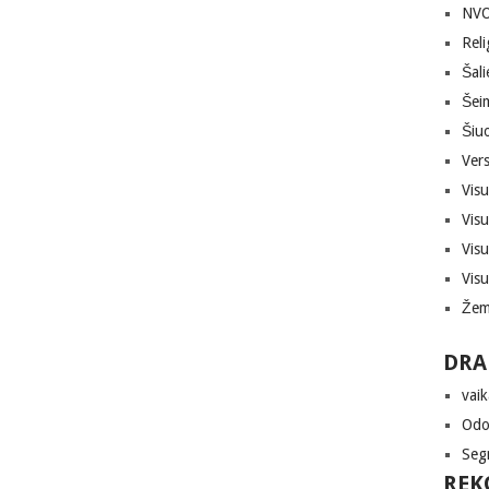
NVO,
Reli
Šali
Šei
Šiuo
Vers
Vis
Vis
Vis
Vis
Žem
DRA
vaik
Odon
Seg
REK