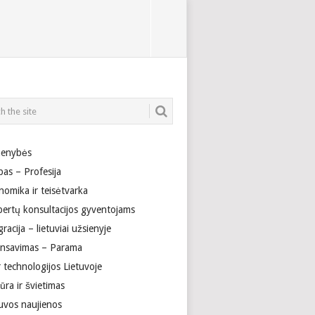
enybės
bas – Profesija
nomika ir teisėtvarka
pertų konsultacijos gyventojams
racija – lietuviai užsienyje
ansavimas – Parama
r technologijos Lietuvoje
ūra ir švietimas
tuvos naujienos