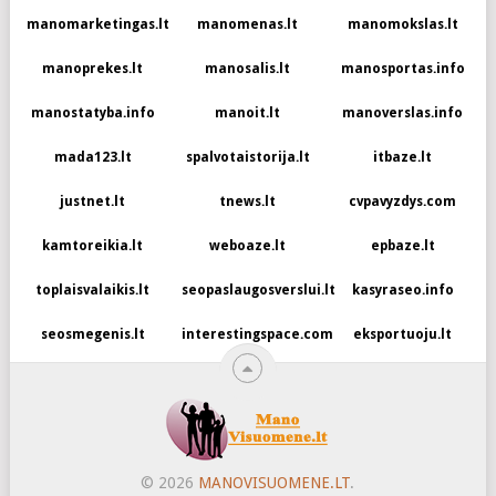
manomarketingas.lt
manomenas.lt
manomokslas.lt
manoprekes.lt
manosalis.lt
manosportas.info
manostatyba.info
manoit.lt
manoverslas.info
mada123.lt
spalvotaistorija.lt
itbaze.lt
justnet.lt
tnews.lt
cvpavyzdys.com
kamtoreikia.lt
weboaze.lt
epbaze.lt
toplaisvalaikis.lt
seopaslaugosverslui.lt
kasyraseo.info
seosmegenis.lt
interestingspace.com
eksportuoju.lt
© 2026
MANOVISUOMENE.LT
.