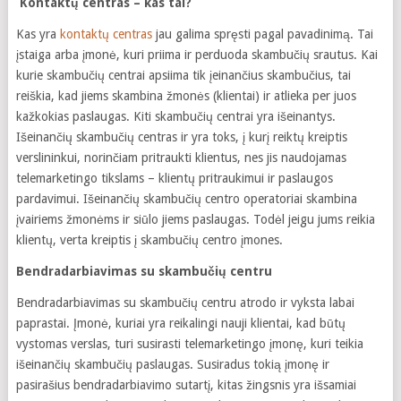
Kontaktų centras – kas tai?
Kas yra
kontaktų centras
jau galima spręsti pagal pavadinimą. Tai
įstaiga arba įmonė, kuri priima ir perduoda skambučių srautus. Kai
kurie skambučių centrai apsiima tik įeinančius skambučius, tai
reiškia, kad jiems skambina žmonės (klientai) ir atlieka per juos
kažkokias paslaugas. Kiti skambučių centrai yra išeinantys.
Išeinančių skambučių centras ir yra toks, į kurį reiktų kreiptis
verslininkui, norinčiam pritraukti klientus, nes jis naudojamas
telemarketingo tikslams – klientų pritraukimui ir paslaugos
pardavimui. Išeinančių skambučių centro operatoriai skambina
įvairiems žmonėms ir siūlo jiems paslaugas. Todėl jeigu jums reikia
klientų, verta kreiptis į skambučių centro įmones.
Bendradarbiavimas su skambučių centru
Bendradarbiavimas su skambučių centru atrodo ir vyksta labai
paprastai. Įmonė, kuriai yra reikalingi nauji klientai, kad būtų
vystomas verslas, turi susirasti telemarketingo įmonę, kuri teikia
išeinančių skambučių paslaugas. Susiradus tokią įmonę ir
pasirašius bendradarbiavimo sutartį, kitas žingsnis yra išsamiai