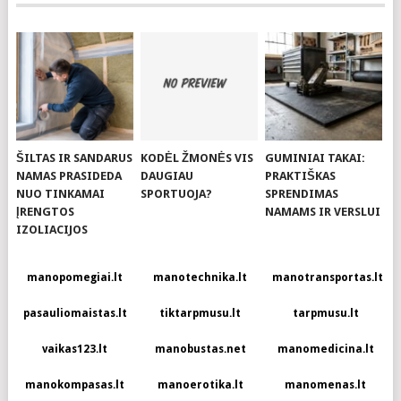
ŠILTAS IR SANDARUS
KODĖL ŽMONĖS VIS
GUMINIAI TAKAI:
NAMAS PRASIDEDA
DAUGIAU
PRAKTIŠKAS
NUO TINKAMAI
SPORTUOJA?
SPRENDIMAS
ĮRENGTOS
NAMAMS IR VERSLUI
IZOLIACIJOS
manopomegiai.lt
manotechnika.lt
manotransportas.lt
pasauliomaistas.lt
tiktarpmusu.lt
tarpmusu.lt
vaikas123.lt
manobustas.net
manomedicina.lt
manokompasas.lt
manoerotika.lt
manomenas.lt