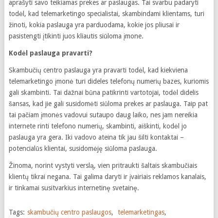
aprašyti savo teikiamas prekes ar paslaugas. Tai svarbu padaryti
todėl, kad telemarketingo specialistai, skambindami klientams, turi
žinoti, kokia paslauga yra parduodama, kokie jos pliusai ir
pasistengti įtikinti juos kliautis siūloma įmone.
Kodėl paslauga pravarti?
Skambučių centro paslauga yra pravarti todėl, kad kiekviena
telemarketingo įmonė turi dideles telefonų numerių bazes, kuriomis
gali skambinti. Tai dažnai būna patikrinti vartotojai, todėl didelis
šansas, kad jie gali susidomėti siūloma prekes ar paslauga. Taip pat
tai pačiam įmonės vadovui sutaupo daug laiko, nes jam nereikia
internete rinti telefono numerių, skambinti, aiškinti, kodėl jo
paslauga yra gera. Iki vadovo ateina tik jau šilti kontaktai –
potencialūs klientai, susidomėję siūloma paslauga.
Žinoma, norint vystyti verslą, vien pritraukti šaltais skambučiais
klientų tikrai negana. Tai galima daryti ir įvairiais reklamos kanalais,
ir tinkamai susitvarkius internetinę svetainę.
Tags:
skambučių centro paslaugos
,
telemarketingas
,