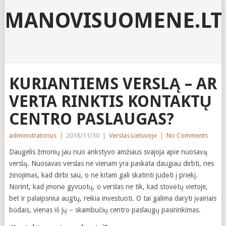
MANOVISUOMENE.LT
KURIANTIEMS VERSLĄ – AR
VERTA RINKTIS KONTAKTŲ
CENTRO PASLAUGAS?
administratorius
|
2018/11/30
|
Verslas Lietuvoje
|
No Comments
Daugelis žmonių jau nuo ankstyvo amžiaus svajoja apie nuosavą
verslą. Nuosavas verslas ne vienam yra paskata daugiau dirbti, nes
žinojimas, kad dirbi sau, o ne kitam gali skatinti judėti į priekį.
Norint, kad įmonė gyvuotų, o verslas ne tik, kad stovėtų vietoje,
bet ir palaipsniui augtų, reikia investuoti. O tai galima daryti įvairiais
būdais, vienas iš jų – skambučių centro paslaugų pasirinkimas.