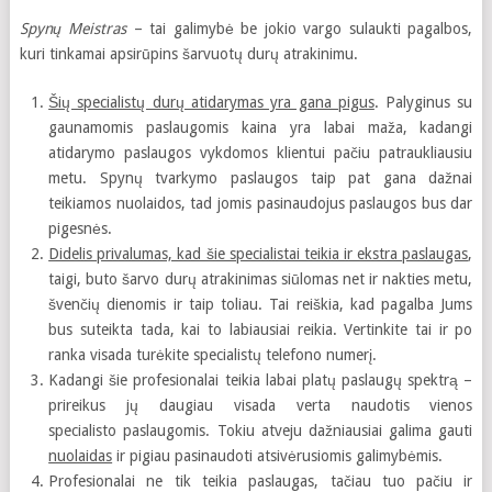
Spynų Meistras
– tai galimybė be jokio vargo sulaukti pagalbos,
kuri tinkamai apsirūpins šarvuotų durų atrakinimu.
Šių specialistų durų atidarymas yra gana pigus
. Palyginus su
gaunamomis paslaugomis kaina yra labai maža, kadangi
atidarymo paslaugos vykdomos klientui pačiu patraukliausiu
metu. Spynų tvarkymo paslaugos taip pat gana dažnai
teikiamos nuolaidos, tad jomis pasinaudojus paslaugos bus dar
pigesnės.
Didelis privalumas, kad šie specialistai teikia ir ekstra paslaugas
,
taigi, buto šarvo durų atrakinimas siūlomas net ir nakties metu,
švenčių dienomis ir taip toliau. Tai reiškia, kad pagalba Jums
bus suteikta tada, kai to labiausiai reikia. Vertinkite tai ir po
ranka visada turėkite specialistų telefono numerį.
Kadangi šie profesionalai teikia labai platų paslaugų spektrą –
prireikus jų daugiau visada verta naudotis vienos
specialisto paslaugomis. Tokiu atveju dažniausiai galima gauti
nuolaidas
ir pigiau pasinaudoti atsivėrusiomis galimybėmis.
Profesionalai ne tik teikia paslaugas, tačiau tuo pačiu ir