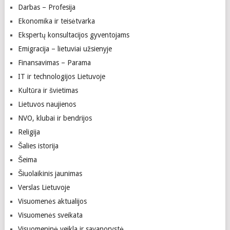
Darbas – Profesija
Ekonomika ir teisėtvarka
Ekspertų konsultacijos gyventojams
Emigracija – lietuviai užsienyje
Finansavimas – Parama
IT ir technologijos Lietuvoje
Kultūra ir švietimas
Lietuvos naujienos
NVO, klubai ir bendrijos
Religija
Šalies istorija
Šeima
Šiuolaikinis jaunimas
Verslas Lietuvoje
Visuomenės aktualijos
Visuomenės sveikata
Visuomeninė veikla ir savanorystė