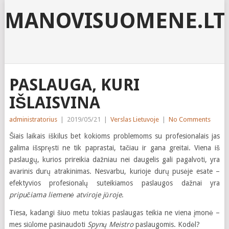
MANOVISUOMENE.LT
PASLAUGA, KURI
IŠLAISVINA
administratorius
|
2019/05/21
|
Verslas Lietuvoje
|
No Comments
Šiais laikais iškilus bet kokioms problemoms su profesionalais jas
galima išspręsti ne tik paprastai, tačiau ir gana greitai. Viena iš
paslaugų, kurios prireikia dažniau nei daugelis gali pagalvoti, yra
avarinis durų atrakinimas. Nesvarbu, kurioje durų pusėje esate –
efektyvios profesionalų suteikiamos paslaugos dažnai yra
pripučiama liemenė atviroje jūroje
.
Tiesa, kadangi šiuo metu tokias paslaugas teikia ne viena įmonė –
mes siūlome pasinaudoti
Spynų Meistro
paslaugomis. Kodėl?