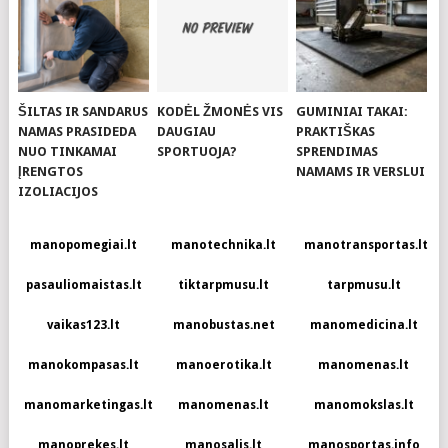
ŠILTAS IR SANDARUS
KODĖL ŽMONĖS VIS
GUMINIAI TAKAI:
NAMAS PRASIDEDA
DAUGIAU
PRAKTIŠKAS
NUO TINKAMAI
SPORTUOJA?
SPRENDIMAS
ĮRENGTOS
NAMAMS IR VERSLUI
IZOLIACIJOS
manopomegiai.lt
manotechnika.lt
manotransportas.lt
pasauliomaistas.lt
tiktarpmusu.lt
tarpmusu.lt
vaikas123.lt
manobustas.net
manomedicina.lt
manokompasas.lt
manoerotika.lt
manomenas.lt
manomarketingas.lt
manomenas.lt
manomokslas.lt
manoprekes.lt
manosalis.lt
manosportas.info