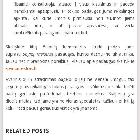
išsamiai konsultuoja
, atsako į visus klausimus ir padeda
nemokamai apsispręsti, ar tokios paslaugos Jums reikalingos
apkritai. Kai kurie žmonės pirmiausia nori sužinoti jiems
aktualią info, o tik paskui apsispręsti, ar verta
konkrečiomis paslaugomis pasinaudoti.
Skaitykite kitų žmonių komentarus, kurie padės jums
suprasti
Spynų Meistras
paslaugas, kurios dažnai ne tik atitinka,
tačiau net ir pranoksta poreikius. Plačiau apie paslaugas skaitykite
spynumeistras.lt
.
Avarinis durų atrakinimas pagelbėjo jau ne vienam žmogui, tad
jeigu ir Jums reikalingos tokios paslaugos – siūlome po ranka turėti
pačių geriausių profesionalų telefono numerius. Klaipėda yra
didelis mietas, tad jame yra ne vienas specialistas, tačiau net kai jų
keli – rasti pačius geriausius vistiek yra įmanoma.
RELATED POSTS