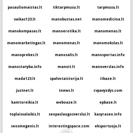
pasauliomaistas.lt
tiktarpmusu.lt
tarpmusu.lt
vaikas123.lt
manobustas.net
manomedicina.lt
manokompasas.lt
manoerotika.lt
manomenas.lt
manomarketingas.lt
manomenas.lt
manomokslas.lt
manoprekes.lt
manosalis.lt
manosportas.info
manostatyba.info
manoit.lt
manoverslas.info
mada123.lt
spalvotaistorija.lt
itbaze.lt
justnet.lt
tnews.lt
cvpavyzdys.com
kamtoreikia.lt
weboaze.lt
epbaze.lt
toplaisvalaikis.lt
seopaslaugosverslui.lt
kasyraseo.info
seosmegenis.lt
interestingspace.com
eksportuoju.lt