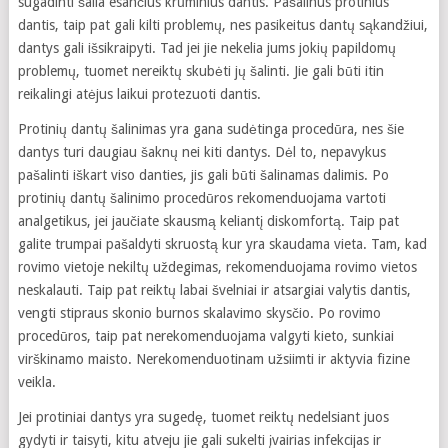
sugadinti šalia esančius krūminius dantis. Pašalinus protinius
dantis, taip pat gali kilti problemų, nes pasikeitus dantų sąkandžiui,
dantys gali išsikraipyti. Tad jei jie nekelia jums jokių papildomų
problemų, tuomet nereiktų skubėti jų šalinti. Jie gali būti itin
reikalingi atėjus laikui protezuoti dantis.
Protinių dantų šalinimas yra gana sudėtinga procedūra, nes šie
dantys turi daugiau šaknų nei kiti dantys. Dėl to, nepavykus
pašalinti iškart viso danties, jis gali būti šalinamas dalimis. Po
protinių dantų šalinimo procedūros rekomenduojama vartoti
analgetikus, jei jaučiate skausmą keliantį diskomfortą. Taip pat
galite trumpai pašaldyti skruostą kur yra skaudama vieta. Tam, kad
rovimo vietoje nekiltų uždegimas, rekomenduojama rovimo vietos
neskalauti. Taip pat reiktų labai švelniai ir atsargiai valytis dantis,
vengti stipraus skonio burnos skalavimo skysčio. Po rovimo
procedūros, taip pat nerekomenduojama valgyti kieto, sunkiai
virškinamo maisto. Nerekomenduotinam užsiimti ir aktyvia fizine
veikla.
Jei protiniai dantys yra sugedę, tuomet reiktų nedelsiant juos
gydyti ir taisyti, kitu atveju jie gali sukelti įvairias infekcijas ir