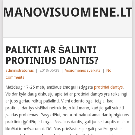
MANOVISUOMENE.LT
PALIKTI AR ŠALINTI
PROTINIUS DANTIS?
administratorius
|
2019/06/28
|
Visuomenės sveikata
|
No
Comments
Maždaug 17-25 metų amžiaus žmogui išdygsta
protiniai dantys
.
Vis dar kyla daug diskusijų apie tai ar protiniai dantys yra reikalingi
ar juos geriau reiktų pašalinti. Vieni odontologai teigia, kad
protiniai dantys visiškai netrukdo, o kiti mano, kad jie gali sukelti
įvairias problemas. Pavyzdžiui, neturint paknakamai dantų higienos
praktinių įgūdžių ir blogai išsivalius dantis, gali juose kauptis maisto
likučiai ir nešvarumai. Dėl šios priežasties jie gali pradėti gesti ir