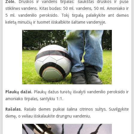
Žolė.
Druskos ir vandens tirpalas: šaukštas druskos ir pusė
stiklinės vandens. Kitas būdas: 50 ml. vandens, 50 ml. Amoniako ir
5 ml. vandenilio peroksido. Tokį tirpalą palaikykite ant dėmės
keletą minučių ir tuomet išskalbkite šaltame vandenyje.
Plaukų dažai.
Plaukų dažus turėtų išvalyti vandenilio peroksido ir
amoniako tirpalas, santykiu 1:1.
Rašalas.
Rašalo dėmes puikiai šalina citrinos sultys. Suvilgykite
dėmę, o vėliau išskalaukite drungnu vandeniu.