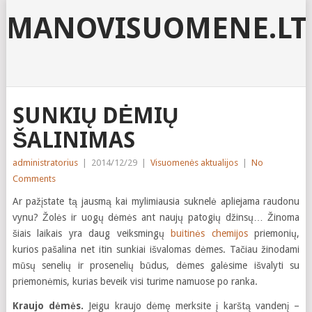
MANOVISUOMENE.LT
SUNKIŲ DĖMIŲ
ŠALINIMAS
administratorius
|
2014/12/29
|
Visuomenės aktualijos
|
No
Comments
Ar pažįstate tą jausmą kai mylimiausia suknelė apliejama raudonu
vynu? Žolės ir uogų dėmės ant naujų patogių džinsų… Žinoma
šiais laikais yra daug veiksmingų
buitinės chemijos
priemonių,
kurios pašalina net itin sunkiai išvalomas dėmes. Tačiau žinodami
mūsų senelių ir prosenelių būdus, dėmes galėsime išvalyti su
priemonėmis, kurias beveik visi turime namuose po ranka.
Kraujo dėmės.
Jeigu kraujo dėmę merksite į karštą vandenį –