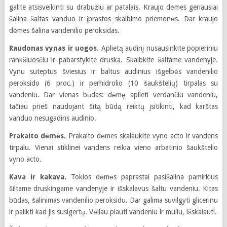
galite atsisveikinti su drabužiu ar patalais. Kraujo dėmes geriausiai
šalina šaltas vanduo ir įprastos skalbimo priemonės. Dar kraujo
dėmes šalina vandenilio peroksidas.
Raudonas vynas ir uogos.
Aplietą audinį nusausinkite popieriniu
rankšluosčiu ir pabarstykite druska. Skalbkite šaltame vandenyje.
Vynu suteptus šviesius ir baltus audinius išgelbės vandenilio
peroksido (6 proc.) ir perhidrolio (10 šaukštelių) tirpalas su
vandeniu. Dar vienas būdas: dėmę aplieti verdančiu vandeniu,
tačiau prieš naudojant šitą būdą reiktų įsitikinti, kad karštas
vanduo nesugadins audinio.
Prakaito dėmės.
Prakaito dėmes skalaukite vyno acto ir vandens
tirpalu. Vienai stiklinei vandens reikia vieno arbatinio šaukštelio
vyno acto.
Kava ir kakava.
Tokios dėmės paprastai pasišalina pamirkius
šiltame druskingame vandenyje ir išskalavus šaltu vandeniu. Kitas
būdas, šalinimas vandenilio peroksidu. Dar galima suvilgyti glicerinu
ir palikti kad jis susigertų. Vėliau plauti vandeniu ir muilu, išskalauti.