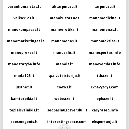
pasauliomaistas.lt
tiktarpmusu.lt
tarpmusu.lt
vaikas123.lt
manobustas.net
manomedicina.lt
manokompasas.lt
manoerotika.lt
manomenas.lt
manomarketingas.lt
manomenas.lt
manomokslas.lt
manoprekes.lt
manosalis.lt
manosportas.info
manostatyba.info
manoit.lt
manoverslas.info
mada123.lt
spalvotaistorija.lt
itbaze.lt
justnet.lt
tnews.lt
cvpavyzdys.com
kamtoreikia.lt
weboaze.lt
epbaze.lt
toplaisvalaikis.lt
seopaslaugosverslui.lt
kasyraseo.info
seosmegenis.lt
interestingspace.com
eksportuoju.lt