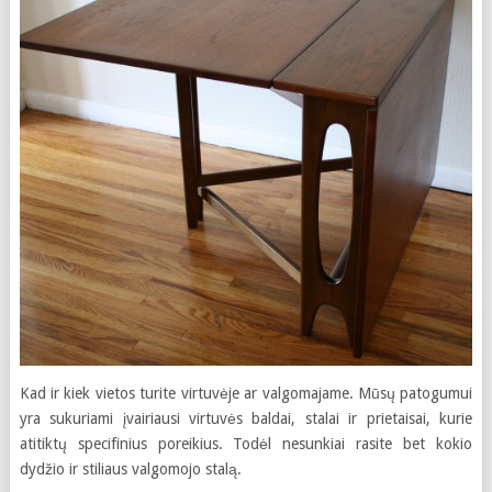
Kad ir kiek vietos turite virtuvėje ar valgomajame. Mūsų patogumui
yra sukuriami įvairiausi virtuvės baldai, stalai ir prietaisai, kurie
atitiktų specifinius poreikius. Todėl nesunkiai rasite bet kokio
dydžio ir stiliaus valgomojo stalą.