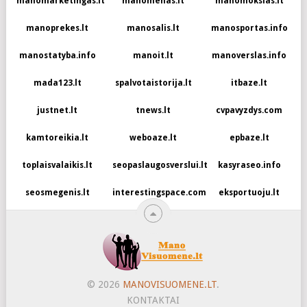
manomarketingas.lt
manomenas.lt
manomokslas.lt
manoprekes.lt
manosalis.lt
manosportas.info
manostatyba.info
manoit.lt
manoverslas.info
mada123.lt
spalvotaistorija.lt
itbaze.lt
justnet.lt
tnews.lt
cvpavyzdys.com
kamtoreikia.lt
weboaze.lt
epbaze.lt
toplaisvalaikis.lt
seopaslaugosverslui.lt
kasyraseo.info
seosmegenis.lt
interestingspace.com
eksportuoju.lt
© 2026
MANOVISUOMENE.LT
.
KONTAKTAI