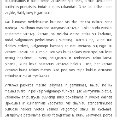
pakabinamos ir pastatomos virtuvinės spintelės, o šias užpildome
buitiniais prietaisais, indais ir kitais rakandais. O ką jau kalbėti apie
viryklę, šaldytuvą ir gartraukį.
Kai kuriuose nedideliuose butuose vis dar tebėra išlikusi sena
tradicija – skalbimo mašinos statymas virtuvėje. Tokiu būdu visiškai
apstatome virtuvę, kartais nė nelieka vietos stalui su kėdėmis,
todėl valgomasis perkeliamas į svetainę. Kartais tie, kurie turi
dideles erdves, valgomojo kambarį ar net svetainę sujungia su
virtuve. Tačiau daugumoje Lietuvos butų tokios variacijos sau leisti
tiesiog negalime – sienų neišgriausi ir tenkinsiesi tokiu laisvu
ploteliu, kuris lieka pastačius virtuvės baldus. Deja, bet kartais
virtuvės būna tokios mažos, kad jose vos telpa kuklus virtuvinis
staliukas ir dvi ar trys kėdės.
Virtuvės paskirtis maisto laikymas ir gaminimas, tačiau ne ką
mažiau svarbi ir jos kaip valgomojo funkcija. Juk šeimyniniai pietūs,
vakarienė ar pusryčiai suvienija mus pokalbiams ir įkvepia dalintis
įspūdžiais ir kulinariniais šedevrais. Vis dažniau standartiniuose
butuose nelieka vietos šeimos valgomojo stalui su kėdėmis.
Straipsnyje pateikiame kelias fotografijas iš kurių šeimynos, poros