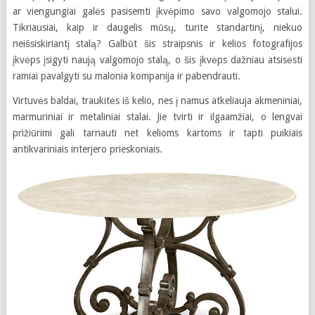
ar viengungiai galės pasisemti įkvėpimo savo valgomojo stalui.
Tikriausiai, kaip ir daugelis mūsų, turite standartinį, niekuo
neišsiskiriantį stalą? Galbūt šis straipsnis ir kelios fotografijos
įkvėps įsigyti naują valgomojo stalą, o šis įkvėps dažniau atsisėsti
ramiai pavalgyti su malonia kompanija ir pabendrauti.
Virtuvės baldai, traukitės iš kelio, nes į namus atkeliauja akmeniniai,
marmuriniai ir metaliniai stalai. Jie tvirti ir ilgaamžiai, o lengvai
prižiūrimi gali tarnauti net kelioms kartoms ir tapti puikiais
antikvariniais interjero prieskoniais.