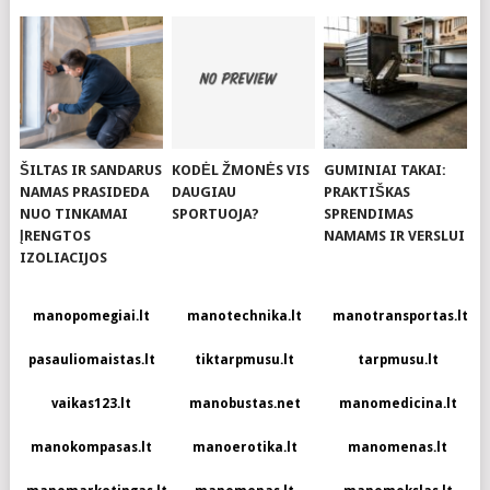
ŠILTAS IR SANDARUS
KODĖL ŽMONĖS VIS
GUMINIAI TAKAI:
NAMAS PRASIDEDA
DAUGIAU
PRAKTIŠKAS
NUO TINKAMAI
SPORTUOJA?
SPRENDIMAS
ĮRENGTOS
NAMAMS IR VERSLUI
IZOLIACIJOS
manopomegiai.lt
manotechnika.lt
manotransportas.lt
pasauliomaistas.lt
tiktarpmusu.lt
tarpmusu.lt
vaikas123.lt
manobustas.net
manomedicina.lt
manokompasas.lt
manoerotika.lt
manomenas.lt