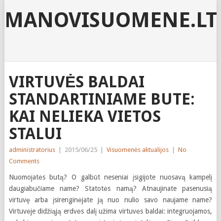
MANOVISUOMENE.LT
VIRTUVĖS BALDAI
STANDARTINIAME BUTE:
KAI NELIEKA VIETOS
STALUI
administratorius
|
2015/06/25
|
Visuomenės aktualijos
|
No
Comments
Nuomojatės butą? O galbūt neseniai įsigijote nuosavą kampelį
daugiabučiame name? Statotės namą? Atnaujinate pasenusią
virtuvę arba įsirenginėjate ją nuo nulio savo naujame name?
Virtuvėje didžiąją erdvės dalį užima virtuvės baldai: integruojamos,