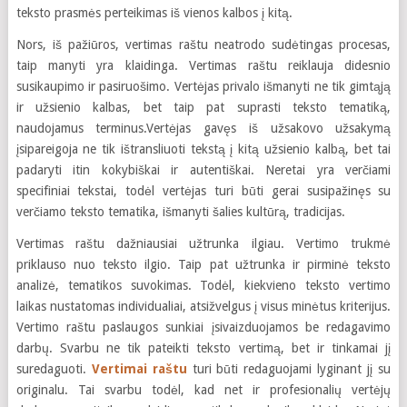
teksto prasmės perteikimas iš vienos kalbos į kitą.
Nors, iš pažiūros, vertimas raštu neatrodo sudėtingas procesas,
taip manyti yra klaidinga. Vertimas raštu reiklauja didesnio
susikaupimo ir pasiruošimo. Vertėjas privalo išmanyti ne tik gimtąją
ir užsienio kalbas, bet taip pat suprasti teksto tematiką,
naudojamus terminus.Vertėjas gavęs iš užsakovo užsakymą
įsipareigoja ne tik ištransliuoti tekstą į kitą užsienio kalbą, bet tai
padaryti itin kokybiškai ir autentiškai. Neretai yra verčiami
specifiniai tekstai, todėl vertėjas turi būti gerai susipažinęs su
verčiamo teksto tematika, išmanyti šalies kultūrą, tradicijas.
Vertimas raštu dažniausiai užtrunka ilgiau. Vertimo trukmė
priklauso nuo teksto ilgio. Taip pat užtrunka ir pirminė teksto
analizė, tematikos suvokimas. Todėl, kiekvieno teksto vertimo
laikas nustatomas individualiai, atsižvelgus į visus minėtus kriterijus.
Vertimo raštu paslaugos sunkiai įsivaizduojamos be redagavimo
darbų. Svarbu ne tik pateikti teksto vertimą, bet ir tinkamai jį
suredaguoti.
Vertimai raštu
turi būti redaguojami lyginant jį su
originalu. Tai svarbu todėl, kad net ir profesionalių vertėjų