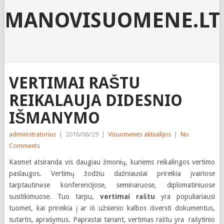
MANOVISUOMENE.LT
VERTIMAI RAŠTU
REIKALAUJA DIDESNIO
IŠMANYMO
administratorius
|
2016/06/29
|
Visuomenės aktualijos
|
No
Comments
Kasmet atsiranda vis daugiau žmonių, kuriems reikalingos vertimo
paslaugos. Vertimų žodžiu dažniausiai prireikia įvairiose
tarptautinėse konferencijose, seminaruose, diplomatiniuose
susitikimuose. Tuo tarpu,
vertimai raštu
yra populiariausi
tuomet, kai prireikia į ar iš užsienio kalbos išversti dokumentus,
sutartis, aprašymus. Paprastai tariant, vertimas raštu yra rašytinio