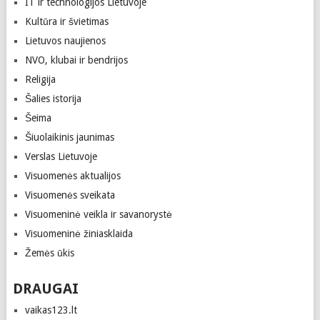
IT ir technologijos Lietuvoje
Kultūra ir švietimas
Lietuvos naujienos
NVO, klubai ir bendrijos
Religija
Šalies istorija
Šeima
Šiuolaikinis jaunimas
Verslas Lietuvoje
Visuomenės aktualijos
Visuomenės sveikata
Visuomeninė veikla ir savanorystė
Visuomeninė žiniasklaida
Žemės ūkis
DRAUGAI
vaikas123.lt