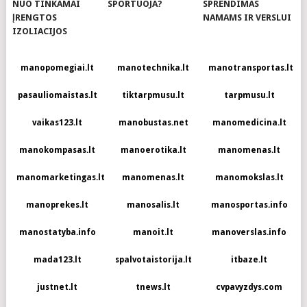
NUO TINKAMAI
SPORTUOJA?
SPRENDIMAS
ĮRENGTOS
NAMAMS IR VERSLUI
IZOLIACIJOS
manopomegiai.lt
manotechnika.lt
manotransportas.lt
pasauliomaistas.lt
tiktarpmusu.lt
tarpmusu.lt
vaikas123.lt
manobustas.net
manomedicina.lt
manokompasas.lt
manoerotika.lt
manomenas.lt
manomarketingas.lt
manomenas.lt
manomokslas.lt
manoprekes.lt
manosalis.lt
manosportas.info
manostatyba.info
manoit.lt
manoverslas.info
mada123.lt
spalvotaistorija.lt
itbaze.lt
justnet.lt
tnews.lt
cvpavyzdys.com