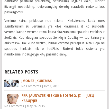
darbuose pasitaiko praleidimų, netikslumų, logikos klaidų. Norint
išvengti neatitikimų, dviprasmybių derėtų naudotis redaktoriaus
paslaugomis.
Vertimo kaina priklauso nuo teksto. Kiekvienam, kada nors
susidūrusiam su vertimais, yra kilęs klausimas, iš ko susideda
vertimo kaina? Vertimo raštu kaina skaičiuojama spaudos ženklais ir
žodžiais. Kuo daugiau spaudos ženklų ir žodžių — tuo kaina yra
aukštesnė. Kai kurie vertimų biurai vertimo puslapius skaičiuoja ne
spaudos ženklais, tik o žodžiais. Būtent tokia sistema yra
naudojama ir daugelyje kitų pasaulio šalių.
RELATED POSTS
ĮMONĖS ĮKŪRIMAS
No Comments
|
Oct 3, 2016
PRP: JAUNYSTĖ NIEKUR NEDINGO, JI — JŪSŲ
KRAUJYJE!
No Comments
|
May 26, 2015