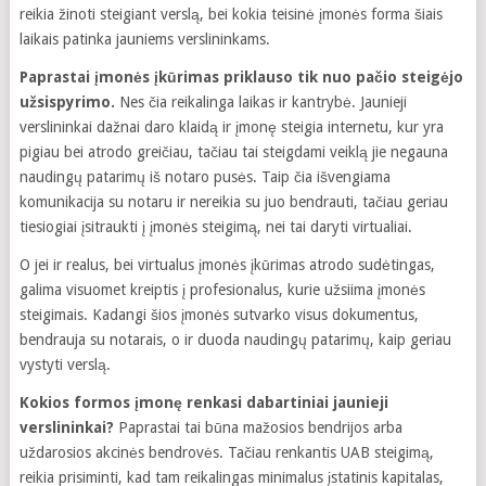
reikia žinoti steigiant verslą, bei kokia teisinė įmonės forma šiais
laikais patinka jauniems verslininkams.
Paprastai įmonės įkūrimas priklauso tik nuo pačio steigėjo
užsispyrimo.
Nes čia reikalinga laikas ir kantrybė. Jaunieji
verslininkai dažnai daro klaidą ir įmonę steigia internetu, kur yra
pigiau bei atrodo greičiau, tačiau tai steigdami veiklą jie negauna
naudingų patarimų iš notaro pusės. Taip čia išvengiama
komunikacija su notaru ir nereikia su juo bendrauti, tačiau geriau
tiesiogiai įsitraukti į įmonės steigimą, nei tai daryti virtualiai.
O jei ir realus, bei virtualus įmonės įkūrimas atrodo sudėtingas,
galima visuomet kreiptis į profesionalus, kurie užsiima įmonės
steigimais. Kadangi šios įmonės sutvarko visus dokumentus,
bendrauja su notarais, o ir duoda naudingų patarimų, kaip geriau
vystyti verslą.
Kokios formos įmonę renkasi dabartiniai jaunieji
verslininkai?
Paprastai tai būna mažosios bendrijos arba
uždarosios akcinės bendrovės. Tačiau renkantis UAB steigimą,
reikia prisiminti, kad tam reikalingas minimalus įstatinis kapitalas,