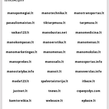
IZOLIACIJOS
manopomegiai.lt
manotechnika.lt
manotransportas.lt
pasauliomaistas.lt
tiktarpmusu.lt
tarpmusu.lt
vaikas123.lt
manobustas.net
manomedicina.lt
manokompasas.lt
manoerotika.lt
manomenas.lt
manomarketingas.lt
manomenas.lt
manomokslas.lt
manoprekes.lt
manosalis.lt
manosportas.info
manostatyba.info
manoit.lt
manoverslas.info
mada123.lt
spalvotaistorija.lt
itbaze.lt
justnet.lt
tnews.lt
cvpavyzdys.com
kamtoreikia.lt
weboaze.lt
epbaze.lt