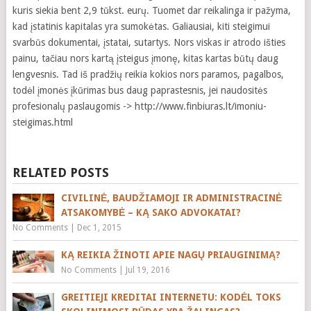
kuris siekia bent 2,9 tūkst. eurų. Tuomet dar reikalinga ir pažyma,
kad įstatinis kapitalas yra sumokėtas. Galiausiai, kiti steigimui
svarbūs dokumentai, įstatai, sutartys. Nors viskas ir atrodo išties
painu, tačiau nors kartą įsteigus įmonę, kitas kartas būtų daug
lengvesnis. Tad iš pradžių reikia kokios nors paramos, pagalbos,
todėl įmonės įkūrimas bus daug paprastesnis, jei naudositės
profesionalų paslaugomis -> http://www.finbiuras.lt/imoniu-
steigimas.html
RELATED POSTS
CIVILINĖ, BAUDŽIAMOJI IR ADMINISTRACINĖ
ATSAKOMYBĖ – KĄ SAKO ADVOKATAI?
No Comments
|
Dec 1, 2015
KĄ REIKIA ŽINOTI APIE NAGŲ PRIAUGINIMĄ?
No Comments
|
Jul 19, 2016
GREITIEJI KREDITAI INTERNETU: KODĖL TOKS