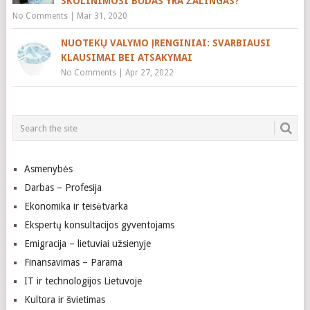
SKOLINIMOSI BŪDAS YRA ŽALINGAS?
No Comments
|
Mar 31, 2020
NUOTEKŲ VALYMO ĮRENGINIAI: SVARBIAUSI
KLAUSIMAI BEI ATSAKYMAI
No Comments
|
Apr 27, 2022
Asmenybės
Darbas – Profesija
Ekonomika ir teisėtvarka
Ekspertų konsultacijos gyventojams
Emigracija – lietuviai užsienyje
Finansavimas – Parama
IT ir technologijos Lietuvoje
Kultūra ir švietimas