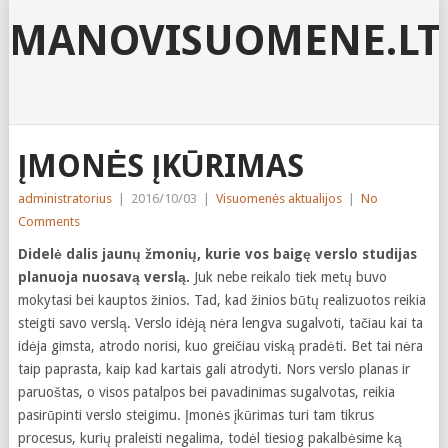
MANOVISUOMENE.LT
ĮMONĖS ĮKŪRIMAS
administratorius
|
2016/10/03
|
Visuomenės aktualijos
|
No
Comments
Didelė dalis jaunų žmonių, kurie vos baigę verslo studijas
planuoja nuosavą verslą.
Juk nebe reikalo tiek metų buvo
mokytasi bei kauptos žinios. Tad, kad žinios būtų realizuotos reikia
steigti savo verslą. Verslo idėją nėra lengva sugalvoti, tačiau kai ta
idėja gimsta, atrodo norisi, kuo greičiau viską pradėti. Bet tai nėra
taip paprasta, kaip kad kartais gali atrodyti. Nors verslo planas ir
paruoštas, o visos patalpos bei pavadinimas sugalvotas, reikia
pasirūpinti verslo steigimu. Įmonės įkūrimas turi tam tikrus
procesus, kurių praleisti negalima, todėl tiesiog pakalbėsime ką