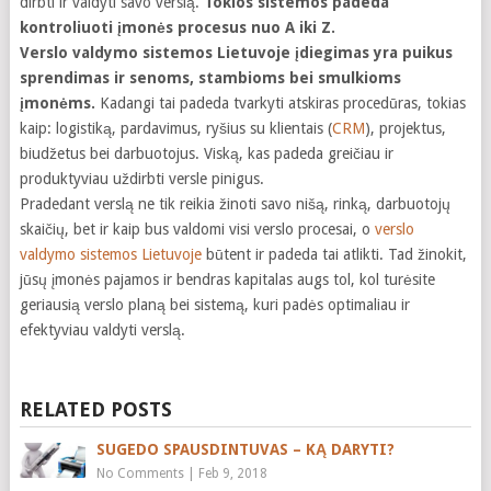
dirbti ir valdyti savo verslą.
Tokios sistemos padeda
kontroliuoti įmonės procesus nuo A iki Z.
Verslo valdymo sistemos Lietuvoje įdiegimas yra puikus
sprendimas ir senoms, stambioms bei smulkioms
įmonėms.
Kadangi tai padeda tvarkyti atskiras procedūras, tokias
kaip: logistiką, pardavimus, ryšius su klientais (
CRM
), projektus,
biudžetus bei darbuotojus. Viską, kas padeda greičiau ir
produktyviau uždirbti versle pinigus.
Pradedant verslą ne tik reikia žinoti savo nišą, rinką, darbuotojų
skaičių, bet ir kaip bus valdomi visi verslo procesai, o
verslo
valdymo sistemos Lietuvoje
būtent ir padeda tai atlikti. Tad žinokit,
jūsų įmonės pajamos ir bendras kapitalas augs tol, kol turėsite
geriausią verslo planą bei sistemą, kuri padės optimaliau ir
efektyviau valdyti verslą.
RELATED POSTS
SUGEDO SPAUSDINTUVAS – KĄ DARYTI?
No Comments
|
Feb 9, 2018