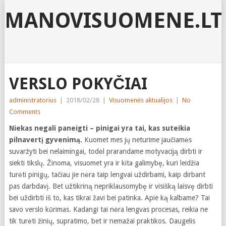
MANOVISUOMENE.LT
VERSLO POKYČIAI
administratorius
|
2018/02/28
|
Visuomenės aktualijos
|
No
Comments
Niekas negali paneigti – pinigai yra tai, kas suteikia
pilnavertį gyvenimą.
Kuomet mes jų neturime jaučiamės
suvaržyti bei nelaimingai, todėl prarandame motyvaciją dirbti ir
siekti tikslų. Žinoma, visuomet yra ir kita galimybę, kuri leidžia
turėti pinigų, tačiau jie nėra taip lengvai uždirbami, kaip dirbant
pas darbdavį. Bet užtikriną nepriklausomybę ir visišką laisvę dirbti
bei uždirbti iš to, kas tikrai žavi bei patinka. Apie ką kalbame? Tai
savo verslo kūrimas. Kadangi tai nėra lengvas procesas, reikia ne
tik turėti žinių, supratimo, bet ir nemažai praktikos. Daugelis