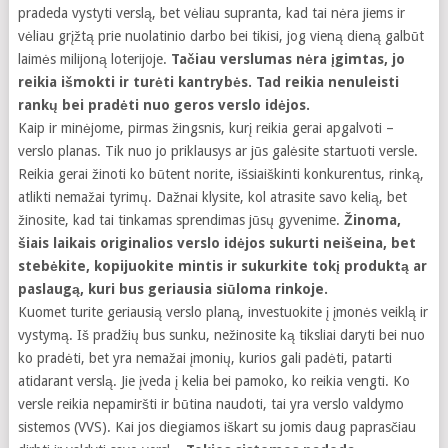
pradeda vystyti verslą, bet vėliau supranta, kad tai nėra jiems ir
vėliau grįžtą prie nuolatinio darbo bei tikisi, jog vieną dieną galbūt
laimės milijoną loterijoje.
Tačiau verslumas nėra įgimtas, jo
reikia išmokti ir turėti kantrybės. Tad reikia nenuleisti
rankų bei pradėti nuo geros verslo idėjos.
Kaip ir minėjome, pirmas žingsnis, kurį reikia gerai apgalvoti –
verslo planas. Tik nuo jo priklausys ar jūs galėsite startuoti versle.
Reikia gerai žinoti ko būtent norite, išsiaiškinti konkurentus, rinką,
atlikti nemažai tyrimų. Dažnai klysite, kol atrasite savo kelią, bet
žinosite, kad tai tinkamas sprendimas jūsų gyvenime.
Žinoma,
šiais laikais originalios verslo idėjos sukurti neišeina, bet
stebėkite, kopijuokite mintis ir sukurkite tokį produktą ar
paslaugą, kuri bus geriausia siūloma rinkoje.
Kuomet turite geriausią verslo planą, investuokite į įmonės veiklą ir
vystymą. Iš pradžių bus sunku, nežinosite ką tiksliai daryti bei nuo
ko pradėti, bet yra nemažai įmonių, kurios gali padėti, patarti
atidarant verslą. Jie įveda į kelia bei pamoko, ko reikia vengti. Ko
versle reikia nepamiršti ir būtina naudoti, tai yra verslo valdymo
sistemos (VVS). Kai jos diegiamos iškart su jomis daug paprasčiau