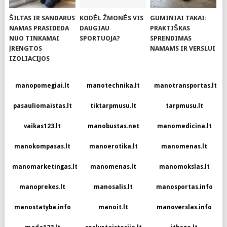
ŠILTAS IR SANDARUS
KODĖL ŽMONĖS VIS
GUMINIAI TAKAI:
NAMAS PRASIDEDA
DAUGIAU
PRAKTIŠKAS
NUO TINKAMAI
SPORTUOJA?
SPRENDIMAS
ĮRENGTOS
NAMAMS IR VERSLUI
IZOLIACIJOS
manopomegiai.lt
manotechnika.lt
manotransportas.lt
pasauliomaistas.lt
tiktarpmusu.lt
tarpmusu.lt
vaikas123.lt
manobustas.net
manomedicina.lt
manokompasas.lt
manoerotika.lt
manomenas.lt
manomarketingas.lt
manomenas.lt
manomokslas.lt
manoprekes.lt
manosalis.lt
manosportas.info
manostatyba.info
manoit.lt
manoverslas.info