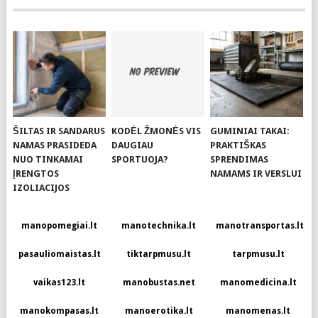
ŠILTAS IR SANDARUS
KODĖL ŽMONĖS VIS
GUMINIAI TAKAI:
NAMAS PRASIDEDA
DAUGIAU
PRAKTIŠKAS
NUO TINKAMAI
SPORTUOJA?
SPRENDIMAS
ĮRENGTOS
NAMAMS IR VERSLUI
IZOLIACIJOS
manopomegiai.lt
manotechnika.lt
manotransportas.lt
pasauliomaistas.lt
tiktarpmusu.lt
tarpmusu.lt
vaikas123.lt
manobustas.net
manomedicina.lt
manokompasas.lt
manoerotika.lt
manomenas.lt