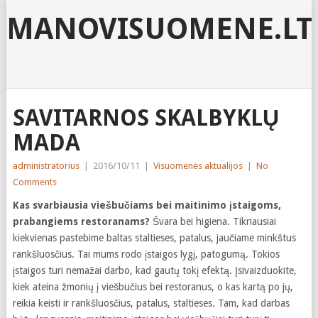
MANOVISUOMENE.LT
SAVITARNOS SKALBYKLŲ
MADA
administratorius
|
2016/10/11
|
Visuomenės aktualijos
|
No
Comments
Kas svarbiausia viešbučiams bei maitinimo įstaigoms,
prabangiems restoranams?
Švara bei higiena. Tikriausiai
kiekvienas pastebime baltas staltieses, patalus, jaučiame minkštus
rankšluosčius. Tai mums rodo įstaigos lygį, patogumą. Tokios
įstaigos turi nemažai darbo, kad gautų tokį efektą. Įsivaizduokite,
kiek ateina žmonių į viešbučius bei restoranus, o kas kartą po jų,
reikia keisti ir rankšluosčius, patalus, staltieses. Tam, kad darbas