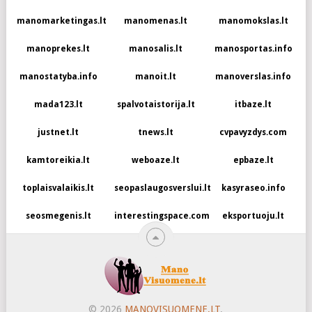
manomarketingas.lt
manomenas.lt
manomokslas.lt
manoprekes.lt
manosalis.lt
manosportas.info
manostatyba.info
manoit.lt
manoverslas.info
mada123.lt
spalvotaistorija.lt
itbaze.lt
justnet.lt
tnews.lt
cvpavyzdys.com
kamtoreikia.lt
weboaze.lt
epbaze.lt
toplaisvalaikis.lt
seopaslaugosverslui.lt
kasyraseo.info
seosmegenis.lt
interestingspace.com
eksportuoju.lt
© 2026
MANOVISUOMENE.LT
.