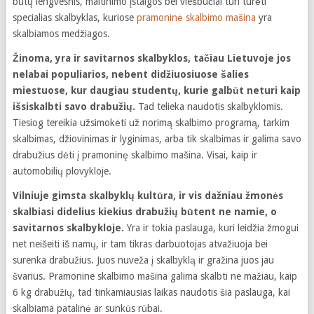
būtų lengvesnis, maitinimo įstaigos bei viešbučiai turi turėti
specialias skalbyklas, kuriose
pramoninė skalbimo mašina
yra
skalbiamos medžiagos.
Žinoma, yra ir savitarnos skalbyklos, tačiau Lietuvoje jos
nelabai populiarios, nebent didžiuosiuose šalies
miestuose, kur daugiau studentų, kurie galbūt neturi kaip
išsiskalbti savo drabužių.
Tad telieka naudotis skalbyklomis.
Tiesiog tereikia užsimokėti už norimą skalbimo programą, tarkim
skalbimas, džiovinimas ir lyginimas, arba tik skalbimas ir galima savo
drabužius dėti į pramoninę skalbimo mašina. Visai, kaip ir
automobilių plovykloje.
Vilniuje gimsta skalbyklų kultūra, ir vis dažniau žmonės
skalbiasi didelius kiekius drabužių būtent ne namie, o
savitarnos skalbykloje.
Yra ir tokia paslauga, kuri leidžia žmogui
net neišeiti iš namų, ir tam tikras darbuotojas atvažiuoja bei
surenka drabužius. Juos nuveža į skalbyklą ir gražina juos jau
švarius. Pramonine skalbimo mašina galima skalbti ne mažiau, kaip
6 kg drabužių, tad tinkamiausias laikas naudotis šia paslauga, kai
skalbiama patalinė ar sunkūs rūbai.