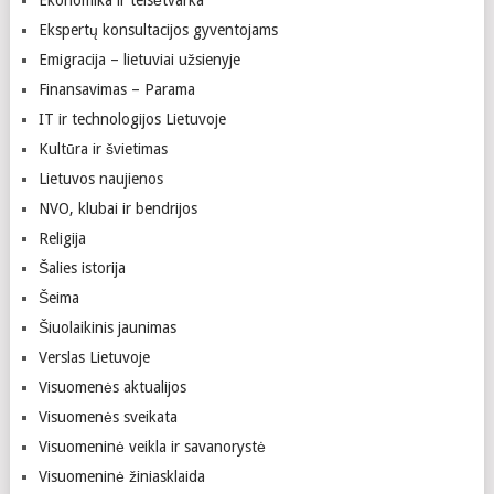
Ekonomika ir teisėtvarka
Ekspertų konsultacijos gyventojams
Emigracija – lietuviai užsienyje
Finansavimas – Parama
IT ir technologijos Lietuvoje
Kultūra ir švietimas
Lietuvos naujienos
NVO, klubai ir bendrijos
Religija
Šalies istorija
Šeima
Šiuolaikinis jaunimas
Verslas Lietuvoje
Visuomenės aktualijos
Visuomenės sveikata
Visuomeninė veikla ir savanorystė
Visuomeninė žiniasklaida