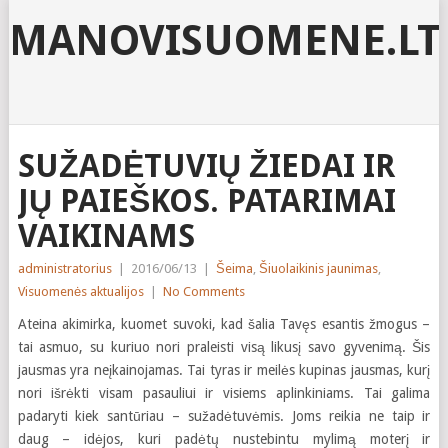
MANOVISUOMENE.LT
SUŽADĖTUVIŲ ŽIEDAI IR
JŲ PAIEŠKOS. PATARIMAI
VAIKINAMS
administratorius
|
2016/06/13
|
Šeima
,
Šiuolaikinis jaunimas
,
Visuomenės aktualijos
|
No Comments
Ateina akimirka, kuomet suvoki, kad šalia Tavęs esantis žmogus –
tai asmuo, su kuriuo nori praleisti visą likusį savo gyvenimą. Šis
jausmas yra neįkainojamas. Tai tyras ir meilės kupinas jausmas, kurį
nori išrėkti visam pasauliui ir visiems aplinkiniams. Tai galima
padaryti kiek santūriau – sužadėtuvėmis. Joms reikia ne taip ir
daug – idėjos, kuri padėtų nustebintu mylimą moterį ir