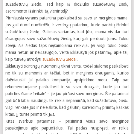
sužadėtuvių žiedo. Tad kaip iš didžiulio sužadėtuvių žiedų
asortimento išsirinkti tą vienintelį?
Pirmiausia vyrams patartina pasikalbėti su savo ar merginos mama.
Jos gali duoti nuoširdžių ir vertingų patarimų, kurie padėtų išrinkti
sužadėtuvių žiedą. Galimas variantas, kad Jūsų mama vis dar turi
išsaugojusi savo sužadėtuvių žiedą, kurį gali perduoti Jums. Tokiu
atveju šis žiedas taps neįkainojama relikvija. Jei visgi tokio žiedo
mama neturi ar neišsaugojo, verta išklausyti jos patarimų, apie tai,
kaip turėtų atrodyti
sužadėtuvių žiedai
.
Išklausyti skirtingų nuomonių tikrai verta, todėl siūlome pasikalbėti
ne tik su mamomis ar tėčiai, bet ir merginos draugėmis, kurios
dažniausiai jai palaiko kompaniją apsipirkimo metu. Taip pat
rekomenduojame pasikalbėti ir su savo draugais, kurie jau turi
patirties šiame ‘reikale’ – jie jau piršosi savo merginos. Šie patarimai
gali būti labai naudingi, tik reikia nepamiršti, kad sužadėtuvių žiedą
visgi renkate Jūs ir neleiskite, kad galutinį sprendimą priimtų kažkas
kitas. Jį turite priimti tik Jūs.
Kitas svarbus patarimas – prisiminti visus savo merginos
pasakojimus apie papuošalus. Tai padės nuspręsti, ar reikia