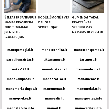
ŠILTAS IR SANDARUS
KODĖL ŽMONĖS VIS
GUMINIAI TAKAI:
NAMAS PRASIDEDA
DAUGIAU
PRAKTIŠKAS
NUO TINKAMAI
SPORTUOJA?
SPRENDIMAS
ĮRENGTOS
NAMAMS IR VERSLUI
IZOLIACIJOS
manopomegiai.lt
manotechnika.lt
manotransportas.lt
pasauliomaistas.lt
tiktarpmusu.lt
tarpmusu.lt
vaikas123.lt
manobustas.net
manomedicina.lt
manokompasas.lt
manoerotika.lt
manomenas.lt
manomarketingas.lt
manomenas.lt
manomokslas.lt
manoprekes.lt
manosalis.lt
manosportas.info
manostatyba.info
manoit.lt
manoverslas.info