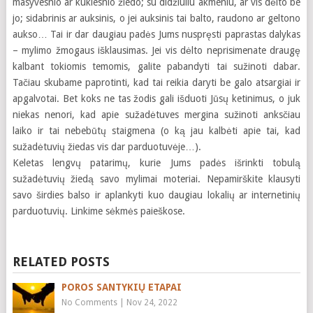
masyvesnio ar kuklesnio žiedo; su didžiuliu akmeniu, ar vis dėlto be
jo; sidabrinis ar auksinis, o jei auksinis tai balto, raudono ar geltono
aukso… Tai ir dar daugiau padės Jums nuspręsti paprastas dalykas
– mylimo žmogaus išklausimas. Jei vis dėlto neprisimenate draugę
kalbant tokiomis temomis, galite pabandyti tai sužinoti dabar.
Tačiau skubame paprotinti, kad tai reikia daryti be galo atsargiai ir
apgalvotai. Bet koks ne tas žodis gali išduoti Jūsų ketinimus, o juk
niekas nenori, kad apie sužadėtuves mergina sužinoti anksčiau
laiko ir tai nebebūtų staigmena (o ką jau kalbėti apie tai, kad
sužadėtuvių žiedas vis dar parduotuvėje…).
Keletas lengvų patarimų, kurie Jums padės išrinkti tobulą
sužadėtuvių žiedą savo mylimai moteriai. Nepamirškite klausyti
savo širdies balso ir aplankyti kuo daugiau lokalių ar internetinių
parduotuvių. Linkime sėkmės paieškose.
RELATED POSTS
POROS SANTYKIŲ ETAPAI
No Comments
|
Nov 24, 2022