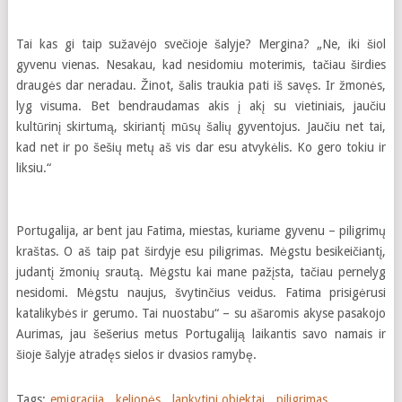
Tai kas gi taip sužavėjo svečioje šalyje? Mergina? „Ne, iki šiol
gyvenu vienas. Nesakau, kad nesidomiu moterimis, tačiau širdies
draugės dar neradau. Žinot, šalis traukia pati iš savęs. Ir žmonės,
lyg visuma. Bet bendraudamas akis į akį su vietiniais, jaučiu
kultūrinį skirtumą, skiriantį mūsų šalių gyventojus. Jaučiu net tai,
kad net ir po šešių metų aš vis dar esu atvykėlis. Ko gero tokiu ir
liksiu.“
Portugalija, ar bent jau Fatima, miestas, kuriame gyvenu – piligrimų
kraštas. O aš taip pat širdyje esu piligrimas. Mėgstu besikeičiantį,
judantį žmonių srautą. Mėgstu kai mane pažįsta, tačiau pernelyg
nesidomi. Mėgstu naujus, švytinčius veidus. Fatima prisigėrusi
katalikybės ir gerumo. Tai nuostabu“ – su ašaromis akyse pasakojo
Aurimas, jau šešerius metus Portugaliją laikantis savo namais ir
šioje šalyje atradęs sielos ir dvasios ramybę.
Tags:
emigracija
,
kelionės
,
lankytini objektai
,
piligrimas
,