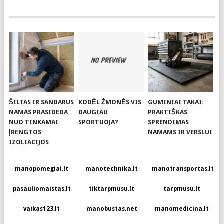
ŠILTAS IR SANDARUS
KODĖL ŽMONĖS VIS
GUMINIAI TAKAI:
NAMAS PRASIDEDA
DAUGIAU
PRAKTIŠKAS
NUO TINKAMAI
SPORTUOJA?
SPRENDIMAS
ĮRENGTOS
NAMAMS IR VERSLUI
IZOLIACIJOS
manopomegiai.lt
manotechnika.lt
manotransportas.lt
pasauliomaistas.lt
tiktarpmusu.lt
tarpmusu.lt
vaikas123.lt
manobustas.net
manomedicina.lt