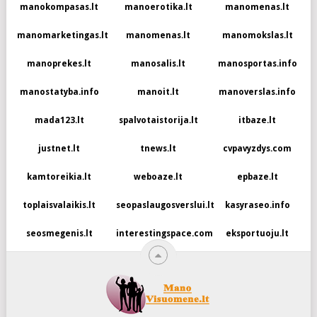
manokompasas.lt
manoerotika.lt
manomenas.lt
manomarketingas.lt
manomenas.lt
manomokslas.lt
manoprekes.lt
manosalis.lt
manosportas.info
manostatyba.info
manoit.lt
manoverslas.info
mada123.lt
spalvotaistorija.lt
itbaze.lt
justnet.lt
tnews.lt
cvpavyzdys.com
kamtoreikia.lt
weboaze.lt
epbaze.lt
toplaisvalaikis.lt
seopaslaugosverslui.lt
kasyraseo.info
seosmegenis.lt
interestingspace.com
eksportuoju.lt