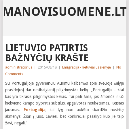
MANOVISUOMENE.LT
LIETUVIO PATIRTIS
BAŽNYČIŲ KRAŠTE
administratorius
|
2015/08/18
|
Emigracija - lietuviai užsienyje
|
No
Comments
Su Portugalijoje gyvenančiu Aurimu kalbamės apie svečioje šalyje
prasidėjusį dar nesibaigiantį piligrimystės kelią. „Portugalija – štai
kas yra tikrasis piligrimystės kelias. Tai pati šalis, jos žmonės ir už
kiekvieno kampo slypintis subtilus, apgalvotas netikėtumas. Keistas
jausmas.
Portugalija
, tai lyg nuo aukšto skardžio nusiritę
akmenys. Žiūri į juos, žaviesi, bet konkrečiai pasakyti kuo jie taip
žavi, negali.“