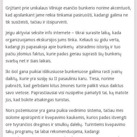
Grįžtant prie unikalaus Vilniuje esančio bunkerio norime akcentuoti,
kad apsilankant jame reikia tinkamai pasiruošti, kadangi galima ne
tik susižeisti, tačiau ir išsipurvinti.
Jeigu aktyviai seksite info internete – tikrai surasite laiką, kada
organizuojamos ekskursijos jums tinka. Keliauti su gidu verta,
kadangi jis papasakoja apie bunkerių atsiradimo istoriją ir tuo
pačiu įdomius faktus, kurie padės geriau suprasti šių bunkerių
svarbą net ir šiais laikais.
Iki šiol gana puikiai išlikusiuose bunkeriuose galima rasti įvairių
daiktų, kurie yra susiję su II pasauliniu karu. Tiesa, norime
pabrėžti, kad gerbdami kitus žmones turite palikti visus daiktus
savo vietose. Paprasčiausiai visi nusipelnė pamatyti tai, ką matote
Jūs, kad būkite atsakingas turistas.
Nors požemiuose yra gana puikia vėdinimo sistema, tačiau mes
siūlome apsirūpinti ir kvėpavimo kaukėmis, kurios padės išvengti
ore tvyrančios drėgmės ir smulkių dalelių. Turintiems kvėpavimo
takų programų tai labai rekomenduojama, kadangi