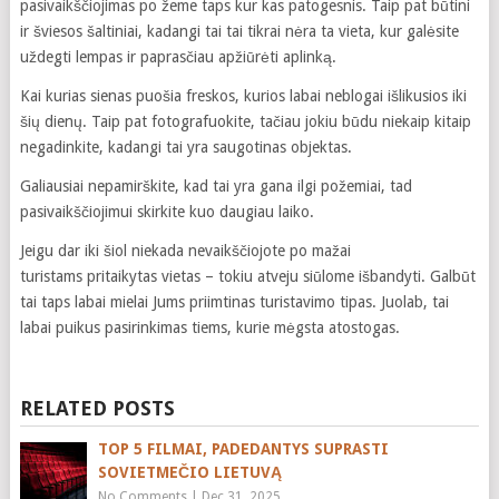
pasivaikščiojimas po žeme taps kur kas patogesnis. Taip pat būtini
ir šviesos šaltiniai, kadangi tai tai tikrai nėra ta vieta, kur galėsite
uždegti lempas ir paprasčiau apžiūrėti aplinką.
Kai kurias sienas puošia freskos, kurios labai neblogai išlikusios iki
šių dienų. Taip pat fotografuokite, tačiau jokiu būdu niekaip kitaip
negadinkite, kadangi tai yra saugotinas objektas.
Galiausiai nepamirškite, kad tai yra gana ilgi požemiai, tad
pasivaikščiojimui skirkite kuo daugiau laiko.
Jeigu dar iki šiol niekada nevaikščiojote po mažai
turistams pritaikytas vietas – tokiu atveju siūlome išbandyti. Galbūt
tai taps labai mielai Jums priimtinas turistavimo tipas. Juolab, tai
labai puikus pasirinkimas tiems, kurie mėgsta atostogas.
RELATED POSTS
TOP 5 FILMAI, PADEDANTYS SUPRASTI
SOVIETMEČIO LIETUVĄ
No Comments
|
Dec 31, 2025