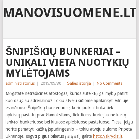
MANOVISUOMENE.LT
ŠNIPIŠKIŲ BUNKERIAI –
UNIKALI VIETA NUOTYKIŲ
MYLĖTOJAMS
administratorius
|
2019/09/30
|
Šalies istorija
|
No Comments
Mėgstate netradicines atostogas, kurios suteiktų galimybę patirti
kuo daugiau adrenalino? Tokiu atveju siūlome apsilankyti Vilniuje
esančiuose Šnipiškių bunkeriuose, kurie puikiai tinka tiek
apleistų pastatų pradžiamoksliams, tiek tiems, kurie jau ne kartą
lankėsi bunkeriuose bei kituose apleistuose pastatuose. Tiesa, jeigu
norite pamatyti kažką įspūdingesnio – tokiu atveju siūlome Pripetė
Ukrainoje. Įsigyti pigius bilietus į šią šalį galite
http://skrydis.lt
.