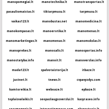
manopomegiai.lt
manotechnika.lt
manotransportas.lt
pasauliomaistas.lt
tiktarpmusu.lt
tarpmusu.lt
vaikas123.lt
manobustas.net
manomedicina.lt
manokompasas.lt
manoerotika.lt
manomenas.lt
manomarketingas.lt
manomenas.lt
manomokslas.lt
manoprekes.lt
manosalis.lt
manosportas.info
manostatyba.info
manoit.lt
manoverslas.info
mada123.lt
spalvotaistorija.lt
itbaze.lt
justnet.lt
tnews.lt
cvpavyzdys.com
kamtoreikia.lt
weboaze.lt
epbaze.lt
toplaisvalaikis.lt
seopaslaugosverslui.lt
kasyraseo.info