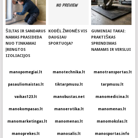
ŠILTAS IR SANDARUS
KODĖL ŽMONĖS VIS
GUMINIAI TAKAI:
NAMAS PRASIDEDA
DAUGIAU
PRAKTIŠKAS
NUO TINKAMAI
SPORTUOJA?
SPRENDIMAS
ĮRENGTOS
NAMAMS IR VERSLUI
IZOLIACIJOS
manopomegiai.lt
manotechnika.lt
manotransportas.lt
pasauliomaistas.lt
tiktarpmusu.lt
tarpmusu.lt
vaikas123.lt
manobustas.net
manomedicina.lt
manokompasas.lt
manoerotika.lt
manomenas.lt
manomarketingas.lt
manomenas.lt
manomokslas.lt
manoprekes.lt
manosalis.lt
manosportas.info