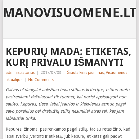
MANOVISUOMENE.LT
KEPURIŲ MADA: ETIKETAS,
KURĮ PRIVALU IŠMANYTI
administratorius
|
2017/07/03
|
Šiuolaikinis jaunimas
,
Visuomenės
aktualijos
|
No Comments
Galvos uždangalai anksčiau buvo stiliaus kriterijus, o šiuo metu
pasirenkami dažniausiai tik tuomet, kai norisi apsisaugoti nuo
saulės. Kepurės, tiesa, labai įvairios ir kiekvienas asmuo pagal
savo poreikius bei drabužių stilių nesunkiai atras tai, kas jam
labiausiai tinka.
Kepurės, žinoma, pasirenkamos pagal stilių, tačiau retas žino, kad
labai svarbu įvertinti ir etiketą. Juk kepurių etiketas gali padėti