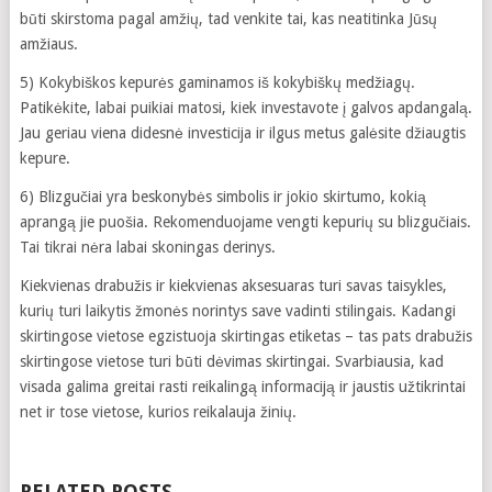
būti skirstoma pagal amžių, tad venkite tai, kas neatitinka Jūsų
amžiaus.
5) Kokybiškos kepurės gaminamos iš kokybiškų medžiagų.
Patikėkite, labai puikiai matosi, kiek investavote į galvos apdangalą.
Jau geriau viena didesnė investicija ir ilgus metus galėsite džiaugtis
kepure.
6) Blizgučiai yra beskonybės simbolis ir jokio skirtumo, kokią
aprangą jie puošia. Rekomenduojame vengti kepurių su blizgučiais.
Tai tikrai nėra labai skoningas derinys.
Kiekvienas drabužis ir kiekvienas aksesuaras turi savas taisykles,
kurių turi laikytis žmonės norintys save vadinti stilingais. Kadangi
skirtingose vietose egzistuoja skirtingas etiketas – tas pats drabužis
skirtingose vietose turi būti dėvimas skirtingai. Svarbiausia, kad
visada galima greitai rasti reikalingą informaciją ir jaustis užtikrintai
net ir tose vietose, kurios reikalauja žinių.
RELATED POSTS