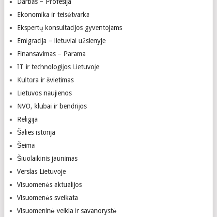
Darbas – Profesija
Ekonomika ir teisėtvarka
Ekspertų konsultacijos gyventojams
Emigracija – lietuviai užsienyje
Finansavimas – Parama
IT ir technologijos Lietuvoje
Kultūra ir švietimas
Lietuvos naujienos
NVO, klubai ir bendrijos
Religija
Šalies istorija
Šeima
Šiuolaikinis jaunimas
Verslas Lietuvoje
Visuomenės aktualijos
Visuomenės sveikata
Visuomeninė veikla ir savanorystė