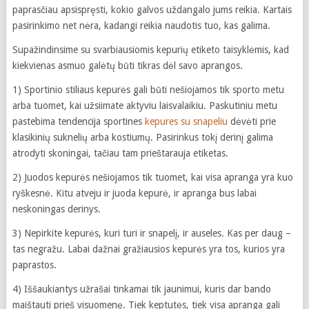
paprasčiau apsispręsti, kokio galvos uždangalo jums reikia. Kartais
pasirinkimo net nėra, kadangi reikia naudotis tuo, kas galima.
Supažindinsime su svarbiausiomis kepurių etiketo taisyklėmis, kad
kiekvienas asmuo galėtų būti tikras dėl savo aprangos.
1) Sportinio stiliaus kepurės gali būti nešiojamos tik sporto metu
arba tuomet, kai užsiimate aktyviu laisvalaikiu. Paskutiniu metu
pastebima tendencija sportines
kepures su snapeliu
dėvėti prie
klasikinių suknelių arba kostiumų. Pasirinkus tokį derinį galima
atrodyti skoningai, tačiau tam prieštarauja etiketas.
2) Juodos kepurės nešiojamos tik tuomet, kai visa apranga yra kuo
ryškesnė. Kitu atveju ir juoda kepurė, ir apranga bus labai
neskoningas derinys.
3) Nepirkite kepurės, kuri turi ir snapelį, ir auseles. Kas per daug –
tas negražu. Labai dažnai gražiausios kepurės yra tos, kurios yra
paprastos.
4) Iššaukiantys užrašai tinkamai tik jaunimui, kuris dar bando
maištauti prieš visuomenę. Tiek keptutės, tiek visa apranga gali