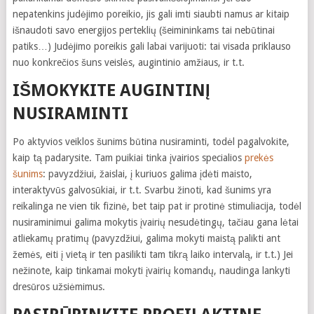
nepatenkins judėjimo poreikio, jis gali imti siaubti namus ar kitaip
išnaudoti savo energijos perteklių (šeimininkams tai nebūtinai
patiks…) Judėjimo poreikis gali labai varijuoti: tai visada priklauso
nuo konkrečios šuns veislės, augintinio amžiaus, ir t.t.
IŠMOKYKITE AUGINTINĮ
NUSIRAMINTI
Po aktyvios veiklos šunims būtina nusiraminti, todėl pagalvokite,
kaip tą padarysite. Tam puikiai tinka įvairios specialios
prekės
šunims
: pavyzdžiui, žaislai, į kuriuos galima įdėti maisto,
interaktyvūs galvosūkiai, ir t.t. Svarbu žinoti, kad šunims yra
reikalinga ne vien tik fizinė, bet taip pat ir protinė stimuliacija, todėl
nusiraminimui galima mokytis įvairių nesudėtingų, tačiau gana lėtai
atliekamų pratimų (pavyzdžiui, galima mokyti maistą palikti ant
žemės, eiti į vietą ir ten pasilikti tam tikrą laiko intervalą, ir t.t.) Jei
nežinote, kaip tinkamai mokyti įvairių komandų, naudinga lankyti
dresūros užsiėmimus.