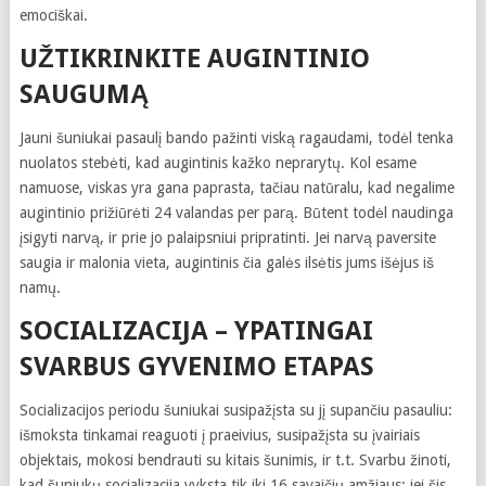
emociškai.
UŽTIKRINKITE AUGINTINIO
SAUGUMĄ
Jauni šuniukai pasaulį bando pažinti viską ragaudami, todėl tenka
nuolatos stebėti, kad augintinis kažko neprarytų. Kol esame
namuose, viskas yra gana paprasta, tačiau natūralu, kad negalime
augintinio prižiūrėti 24 valandas per parą. Būtent todėl naudinga
įsigyti narvą, ir prie jo palaipsniui pripratinti. Jei narvą paversite
saugia ir malonia vieta, augintinis čia galės ilsėtis jums išėjus iš
namų.
SOCIALIZACIJA – YPATINGAI
SVARBUS GYVENIMO ETAPAS
Socializacijos periodu šuniukai susipažįsta su jį supančiu pasauliu:
išmoksta tinkamai reaguoti į praeivius, susipažįsta su įvairiais
objektais, mokosi bendrauti su kitais šunimis, ir t.t. Svarbu žinoti,
kad šuniukų socializacija vyksta tik iki 16 savaičių amžiaus: jei šis