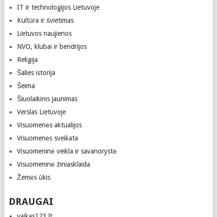
IT ir technologijos Lietuvoje
Kultūra ir švietimas
Lietuvos naujienos
NVO, klubai ir bendrijos
Religija
Šalies istorija
Šeima
Šiuolaikinis jaunimas
Verslas Lietuvoje
Visuomenės aktualijos
Visuomenės sveikata
Visuomeninė veikla ir savanorystė
Visuomeninė žiniasklaida
Žemės ūkis
DRAUGAI
vaikas123.lt