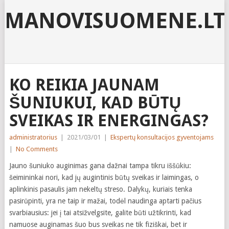
MANOVISUOMENE.LT
KO REIKIA JAUNAM
ŠUNIUKUI, KAD BŪTŲ
SVEIKAS IR ENERGINGAS?
administratorius
|
2021/03/01
|
Ekspertų konsultacijos gyventojams
|
No Comments
Jauno šuniuko auginimas gana dažnai tampa tikru iššūkiu:
šeimininkai nori, kad jų augintinis būtų sveikas ir laimingas, o
aplinkinis pasaulis jam nekeltų streso. Dalykų, kuriais tenka
pasirūpinti, yra ne taip ir mažai, todėl naudinga aptarti pačius
svarbiausius: jei į tai atsižvelgsite, galite būti užtikrinti, kad
namuose auginamas šuo bus sveikas ne tik fiziškai, bet ir