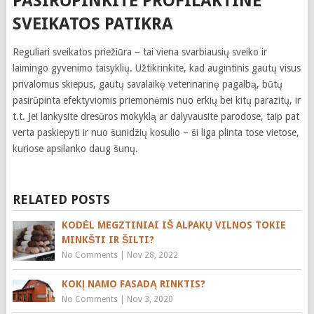
PASIRŪPINKITE PROFILAKTINE
SVEIKATOS PATIKRA
Reguliari sveikatos priežiūra – tai viena svarbiausių sveiko ir
laimingo gyvenimo taisyklių. Užtikrinkite, kad augintinis gautų visus
privalomus skiepus, gautų savalaikę veterinarinę pagalbą, būtų
pasirūpinta efektyviomis priemonėmis nuo erkių bei kitų parazitų, ir
t.t. Jei lankysite dresūros mokyklą ar dalyvausite parodose, taip pat
verta paskiepyti ir nuo šunidžių kosulio – ši liga plinta tose vietose,
kuriose apsilanko daug šunų.
RELATED POSTS
KODĖL MEGZTINIAI IŠ ALPAKŲ VILNOS TOKIE
MINKŠTI IR ŠILTI?
No Comments
|
Nov 28, 2022
KOKĮ NAMO FASADĄ RINKTIS?
No Comments
|
Nov 3, 2020