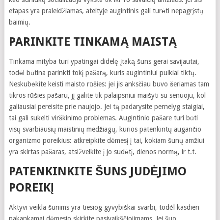
etapas yra praleidžiamas, ateityje augintinis gali turėti nepagrįstų
baimių.
PARINKITE TINKAMĄ MAISTĄ
Tinkama mityba turi ypatingai didelę įtaką šuns gerai savijautai,
todėl būtina parinkti tokį pašarą, kuris augintiniui puikiai tiktų.
Neskubėkite keisti maisto rūšies: jei jis anksčiau buvo šeriamas tam
tikros rūšies pašaru, jį galite tik palaipsniui maišyti su senuoju, kol
galiausiai pereisite prie naujojo. Jei tą padarysite pernelyg staigiai,
tai gali sukelti virškinimo problemas. Augintinio pašare turi būti
visų svarbiausių maistinių medžiagų, kurios patenkintų augančio
organizmo poreikius: atkreipkite dėmesį į tai, kokiam šunų amžiui
yra skirtas pašaras, atsižvelkite į jo sudėtį, dienos normą, ir t.t.
PATENKINKITE ŠUNS JUDĖJIMO
POREIKĮ
Aktyvi veikla šunims yra tiesiog gyvybiškai svarbi, todėl kasdien
pakankamai dėmesio skirkite pasivaikščiojimams. Jei šuo