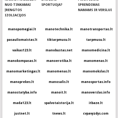
NUO TINKAMAI
SPORTUOJA?
SPRENDIMAS
ĮRENGTOS
NAMAMS IR VERSLUI
IZOLIACIJOS
manopomegiai.lt
manotechnika.lt
manotransportas.lt
pasauliomaistas.lt
tiktarpmusu.lt
tarpmusu.lt
vaikas123.lt
manobustas.net
manomedicina.lt
manokompasas.lt
manoerotika.lt
manomenas.lt
manomarketingas.lt
manomenas.lt
manomokslas.lt
manoprekes.lt
manosalis.lt
manosportas.info
manostatyba.info
manoit.lt
manoverslas.info
mada123.lt
spalvotaistorija.lt
itbaze.lt
justnet.lt
tnews.lt
cvpavyzdys.com