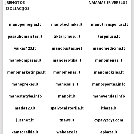
ĮRENGTOS
NAMAMS IR VERSLUI
IZOLIACIJOS
manopomegiai.lt
manotechnika.lt
manotransportas.lt
pasauliomaistas.lt
tiktarpmusu.lt
tarpmusu.lt
vaikas123.lt
manobustas.net
manomedicina.lt
manokompasas.lt
manoerotika.lt
manomenas.lt
manomarketingas.lt
manomenas.lt
manomokslas.lt
manoprekes.lt
manosalis.lt
manosportas.info
manostatyba.info
manoit.lt
manoverslas.info
mada123.lt
spalvotaistorija.lt
itbaze.lt
justnet.lt
tnews.lt
cvpavyzdys.com
kamtoreikia.lt
weboaze.lt
epbaze.lt