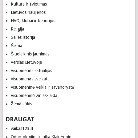
Kultūra ir švietimas
Lietuvos naujienos
NVO, klubai ir bendrijos
Religija
Šalies istorija
Šeima
Šiuolaikinis jaunimas
Verslas Lietuvoje
Visuomenės aktualijos
Visuomenės sveikata
Visuomeninė veikla ir savanorystė
Visuomeninė žiniasklaida
Žemės ūkis
DRAUGAI
vaikas123.lt
Odontologijos klinika Klaipėdoje