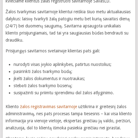
kviečiame klientus žalas registruoti savitarnoje SavasLD.
Žalos tvarkymas savitarnoje klientui reiškia šiuo metu aktualiausias
dalykus: laisvę tvarkyti žalą patogiu metu bet kurią savaitės dieną
(24/7) bei duomenų saugumą. Savitarna apsaugota unikaliais
kliento prisijungiamais, tad tai yra saugiausias būdas bendrauti su
draudiku.
Prisijungęs savitarnos svetainėje klientas pats gali:
nurodyti visas įvykio aplinkybes, patirtus nuostolius;
pasirinkti žalos tvarkymo būdą;
įkelti žalos dokumentus ir nuotraukas;
stebėti žalos tvarkymo būseną;
susipažinti su priimtu sprendimu dėl žalos atlyginimo.
Kliento
žalos registravimas savitarnoje
užtikrina ir greitesnį žalos
administravimą, nes pats procesas tampa tiesesnis – kai visa kliento
informacija yra vienoje vietoje, ekspertas greičiau ją valdo, peržiūri,
analizuoja, dėl to klientą išmoka pasiekia greičiau nei įprastai.