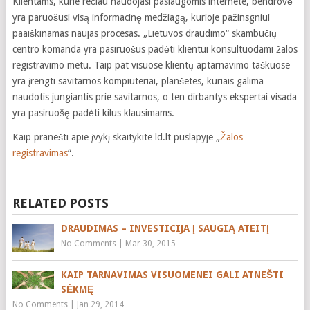
Klientams, kurie rečiau naudojasi paslaugomis internete, bendrovė
yra paruošusi visą informacinę medžiagą, kurioje pažinsgniui
paaiškinamas naujas procesas. „Lietuvos draudimo“ skambučių
centro komanda yra pasiruošus padėti klientui konsultuodami žalos
registravimo metu. Taip pat visuose klientų aptarnavimo taškuose
yra įrengti savitarnos kompiuteriai, planšetes, kuriais galima
naudotis jungiantis prie savitarnos, o ten dirbantys ekspertai visada
yra pasiruošę padėti kilus klausimams.
Kaip pranešti apie įvykį skaitykite ld.lt puslapyje „
Žalos
registravimas
“.
RELATED POSTS
DRAUDIMAS – INVESTICIJA Į SAUGIĄ ATEITĮ
No Comments
|
Mar 30, 2015
KAIP TARNAVIMAS VISUOMENEI GALI ATNEŠTI
SĖKMĘ
No Comments
|
Jan 29, 2014