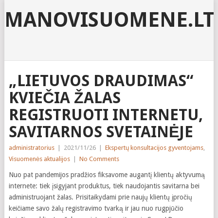
MANOVISUOMENE.LT
„LIETUVOS DRAUDIMAS“
KVIEČIA ŽALAS
REGISTRUOTI INTERNETU,
SAVITARNOS SVETAINĖJE
administratorius
|
2021/11/26
|
Ekspertų konsultacijos gyventojams
,
Visuomenės aktualijos
|
No Comments
Nuo pat pandemijos pradžios fiksavome augantį klientų aktyvumą
internete: tiek įsigyjant produktus, tiek naudojantis savitarna bei
administruojant žalas. Prisitaikydami prie naujų klientų įpročių
keičiame savo žalų registravimo tvarką ir jau nuo rugpjūčio