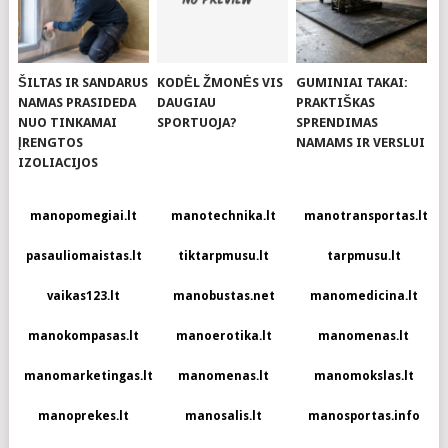
ŠILTAS IR SANDARUS
KODĖL ŽMONĖS VIS
GUMINIAI TAKAI:
NAMAS PRASIDEDA
DAUGIAU
PRAKTIŠKAS
NUO TINKAMAI
SPORTUOJA?
SPRENDIMAS
ĮRENGTOS
NAMAMS IR VERSLUI
IZOLIACIJOS
manopomegiai.lt
manotechnika.lt
manotransportas.lt
pasauliomaistas.lt
tiktarpmusu.lt
tarpmusu.lt
vaikas123.lt
manobustas.net
manomedicina.lt
manokompasas.lt
manoerotika.lt
manomenas.lt
manomarketingas.lt
manomenas.lt
manomokslas.lt
manoprekes.lt
manosalis.lt
manosportas.info