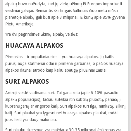
alpakų buvo nužudyta, kad jų vietą užimtų iš Europos importuoti
veisliniai galvijai. Remiantis skirtingais šaltiniais šiuo metu mūsų
planetoje alpakų gali būti apie 3 milijonai, iš kurių apie 85% gyvena
Pietų Amerikoje.
Yra dvi pagrindinės ūkinių alpakų veislės:
HUACAYA ALPAKOS
Pirmosios – ir populiariausios – yra huacaya alpakos. Jų kailis
purus, auga statmenai odai ir primena garbanas, o pačios huacaya
alpakos dažnai atrodo kaip kailiu apaugę pliušiniai žaislai.
SURI ALPAKOS
Antroji veislė vadinama suri. Tai gana reta (apie 6-10% pasaulio
alpakų populiacijos), tačiau suteikia itin subtilų pluoštą, panašų į
kupranugarių ar angoros kailį. Suri alpakos turi ilgą, minkštą, šilkinį
kailį. Suri plaukai yra lygesni nei huacaya alpakos plaukai, todėl
juos liesti yra daug maloniau.
Suri plaukų skersmuo yra maždaug 30-35 mikronai (mikronas yra