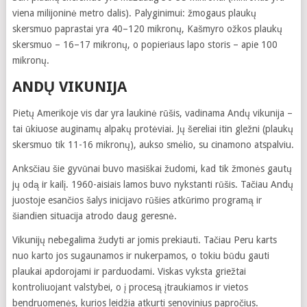
viena milijoninė metro dalis). Palyginimui: žmogaus plaukų
skersmuo paprastai yra 40–120 mikronų, Kašmyro ožkos plaukų
skersmuo – 16–17 mikronų, o popieriaus lapo storis – apie 100
mikronų.
ANDŲ VIKUNIJA
Pietų Amerikoje vis dar yra laukinė rūšis, vadinama Andų vikunija –
tai ūkiuose auginamų alpakų protėviai. Jų šereliai itin gležni (plaukų
skersmuo tik 11-16 mikronų), aukso smėlio, su cinamono atspalviu.
Anksčiau šie gyvūnai buvo masiškai žudomi, kad tik žmonės gautų
jų odą ir kailį. 1960-aisiais lamos buvo nykstanti rūšis. Tačiau Andų
juostoje esančios šalys inicijavo rūšies atkūrimo programą ir
šiandien situacija atrodo daug geresnė.
Vikunijų nebegalima žudyti ar jomis prekiauti. Tačiau Peru karts
nuo karto jos sugaunamos ir nukerpamos, o tokiu būdu gauti
plaukai apdorojami ir parduodami. Viskas vyksta griežtai
kontroliuojant valstybei, o į procesą įtraukiamos ir vietos
bendruomenės, kurios leidžia atkurti senovinius papročius.