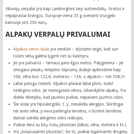
Vikunijų verpalai yra kaip Lamborghini tarp automobilių. Gražūs ir
nepaprastai brangūs. Europoje viena 25 g sverianti sruogelė
kainuoja virš 250 eurų.
ALPAKŲ VERPALŲ PRIVALUMAI
Alpakos vilnos siūlai
yra minkšti – drįstame teigti, kad suri
rūšies vilną galima lyginti net su kašmyru.
Jie yra patvarūs – tarnaus jums ilgus metus. Palyginimui – jei
žmogaus plaukų tempimo stiprumą skalėje apibrėšime kaip
100, vilna bus 122,8, moheros – 136, o alpakos – net 358,5!
Labai patogu nešioti. Alpakos plaukai labai ploni, todėl
nedirgina odos. Jei nemėgstate vilnos, išbandykite alpaką. Yra
didelė tikimybė, kad jausitės puikiai, nepaisant jautrios odos.
Šie siūlai yra hipoalergiški, t. y. nesukelia alergijos. Skirtingai
nei avies vilna, ji nėra padengta lanolinu, o būtent lanolinas
dažnai sukelia alergines odos reakcijas.
Puikiai dera su kitų rūšių pluoštais (šilkas, vilna, mohera ir kt.).
Yra „kvėpuojantis pluoštas“, be to, puikiai išgarinantis drėgmę.