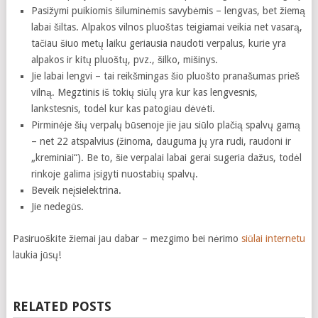
Pasižymi puikiomis šiluminėmis savybėmis – lengvas, bet žiemą
labai šiltas. Alpakos vilnos pluoštas teigiamai veikia net vasarą,
tačiau šiuo metų laiku geriausia naudoti verpalus, kurie yra
alpakos ir kitų pluoštų, pvz., šilko, mišinys.
Jie labai lengvi – tai reikšmingas šio pluošto pranašumas prieš
vilną. Megztinis iš tokių siūlų yra kur kas lengvesnis,
lankstesnis, todėl kur kas patogiau dėvėti.
Pirminėje šių verpalų būsenoje jie jau siūlo plačią spalvų gamą
– net 22 atspalvius (žinoma, dauguma jų yra rudi, raudoni ir
„kreminiai“). Be to, šie verpalai labai gerai sugeria dažus, todėl
rinkoje galima įsigyti nuostabių spalvų.
Beveik neįsielektrina.
Jie nedegūs.
Pasiruoškite žiemai jau dabar – mezgimo bei nėrimo
siūlai internetu
laukia jūsų!
RELATED POSTS