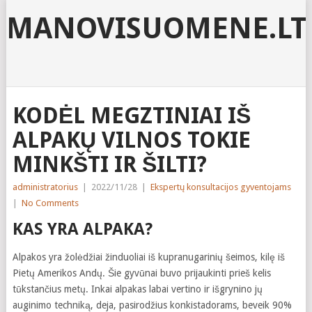
MANOVISUOMENE.LT
KODĖL MEGZTINIAI IŠ
ALPAKŲ VILNOS TOKIE
MINKŠTI IR ŠILTI?
administratorius
|
2022/11/28
|
Ekspertų konsultacijos gyventojams
|
No Comments
KAS YRA ALPAKA?
Alpakos yra žolėdžiai žinduoliai iš kupranugarinių šeimos, kilę iš
Pietų Amerikos Andų. Šie gyvūnai buvo prijaukinti prieš kelis
tūkstančius metų. Inkai alpakas labai vertino ir išgrynino jų
auginimo techniką, deja, pasirodžius konkistadorams, beveik 90%