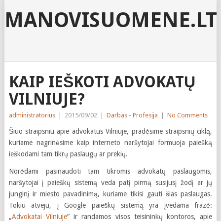
MANOVISUOMENE.LT
KAIP IEŠKOTI ADVOKATŲ
VILNIUJE?
administratorius
|
2015/09/02
|
Darbas - Profesija
|
No Comments
Šiuo straipsniu apie advokatus Vilniuje, pradėsime straipsnių ciklą,
kuriame nagrinėsime kaip interneto naršytojai formuoja paiešką
ieškodami tam tikrų paslaugų ar prekių.
Norėdami pasinaudoti tam tikromis advokatų paslaugomis,
naršytojai į paieškų sistemą veda patį pirmą susijusį žodį ar jų
junginį ir miesto pavadinimą, kuriame tikisi gauti šias paslaugas.
Tokiu atveju, į Google paieškų sistemą yra įvedama frazė:
„
Advokatai Vilniuje
” ir randamos visos teisininkų kontoros, apie