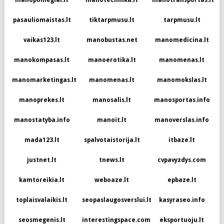
manopomegiai.lt
manotechnika.lt
manotransportas.lt
pasauliomaistas.lt
tiktarpmusu.lt
tarpmusu.lt
vaikas123.lt
manobustas.net
manomedicina.lt
manokompasas.lt
manoerotika.lt
manomenas.lt
manomarketingas.lt
manomenas.lt
manomokslas.lt
manoprekes.lt
manosalis.lt
manosportas.info
manostatyba.info
manoit.lt
manoverslas.info
mada123.lt
spalvotaistorija.lt
itbaze.lt
justnet.lt
tnews.lt
cvpavyzdys.com
kamtoreikia.lt
weboaze.lt
epbaze.lt
toplaisvalaikis.lt
seopaslaugosverslui.lt
kasyraseo.info
seosmegenis.lt
interestingspace.com
eksportuoju.lt