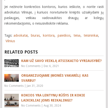
Jei nežinote konkrečios kontoros, kurios ieškote, o norite rasti
advokatus Vilniuje, į kuriuos norėtumėte kreiptis užsakydami jų
paslaugas, veikiau vadovaukitės draugų ar kolegų
rekomendacijomis, o nesusiviliokite reklama.
Tags:
advokatai
,
biuras
,
kontora
,
paieškos
,
teisė
,
teisininkai
,
Vilnius
RELATED POSTS
KAM UŽ SAVO VEIKLĄ ATSISKAITO VYRIAUSYBĖ?
No Comments
|
Dec 6, 2021
ORGANIZUOJAME ĮMONĖS VAKARĖLĮ: KAS
SVARBU?
No Comments
|
Jan 31, 2020
KOKIOS YRA LENTYNŲ RŪŠYS IR KOKIE
LAIKIKLIAI JOMS REIKALINGI?
No Comments
|
Aug 30, 2024