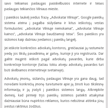
savo teikiamas paslaugas pasiskelbusios internete ir teisės
paslaugas teikiančios Vilniaus mieste.
Į paieškos laukelį įvedus frazę „Advokatai Vilniuje“, Google paieškų
sistema ateina į pagalba siūlydama ir kitus ieškotojų vestas
formuluotes: „advokatai Vilniuje nemokamai“, „advokatai Vilniuje
kainos“, „advokatai Vilniuje baudžiamoji teisė“. Šios paieškos yra
siūlomos kaip dažniau įvedamos į paieškų langelį.
Jei ieškote konkrečios advokatų kontoros, greičiausiai ją rastumėte
įvedę jos tikslų pavadinimą ar gatvę, kurioje ji yra registruota. Dar
galite mėginti ieškoti pagal advokatų pavardes, kurie dirba
konkrečioje kontoroje (tačiau tokiu atveju advokatų pavardės turi
būti skelbiamos internetinėje svetainėje).
Advokatų įmonių, siūlančių paslaugas Vilniuje yra gana daug, tad
norėdami konkrečią įmonę turėtumėte apie ją žinoti kuo tikslesnę
informaciją ir ją įrašyti į paieškos sistemos langą. Atkreipkite
dėmesį, kad pirmieji trys paieškų sistemos pateikti atsakymai
dažniausiai būna nupirktos reklamos, kurios nebūtinai atitinka jūsų
įvestus raktinius žodžius.