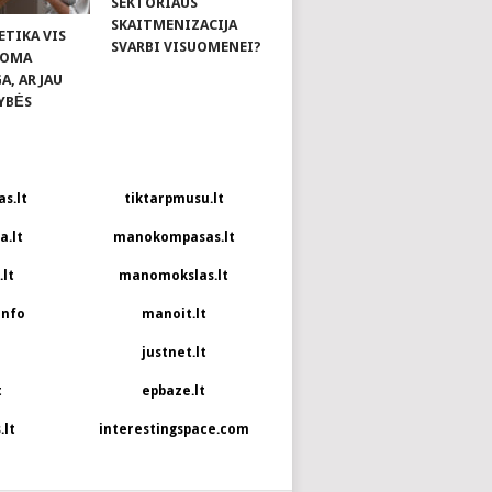
SEKTORIAUS
SKAITMENIZACIJA
ETIKA VIS
SVARBI VISUOMENEI?
KOMA
, AR JAU
YBĖS
s.lt
tiktarpmusu.lt
.lt
manokompasas.lt
lt
manomokslas.lt
info
manoit.lt
justnet.lt
t
epbaze.lt
.lt
interestingspace.com