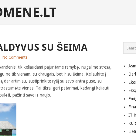
MENE.LT
MALDYVUS SU ŠEIMA
|
No Comments
Asm
vandenis, tik keliaudami pajuntame ramybę, nugalime stresą,
 ne tik vienam, su draugais, bet ir su šeima. Keliaukite į
Dar
ą dar artimiau, sustiprinkite ryšį su savo antra puse, su
Eko
atrastumėte vienas. Tai tikrai geri patarimai, kadangi keliauti
Eks
bulėti, pažinti save iš naujo.
Emig
Fin
IT i
Kult
Lie