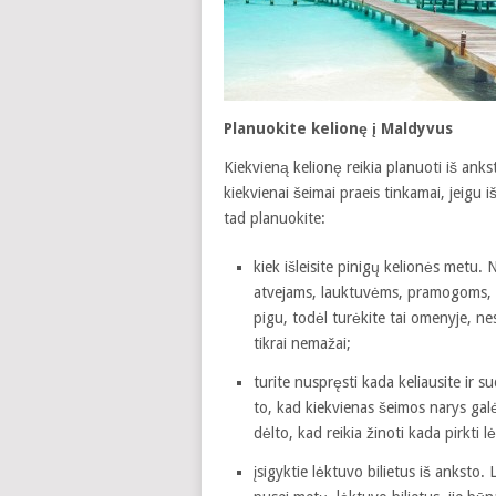
Planuokite kelionę į Maldyvus
Kiekvieną kelionę reikia planuoti iš anks
kiekvienai šeimai praeis tinkamai, jeigu 
tad planuokite:
kiek išleisite pinigų kelionės metu.
atvejams, lauktuvėms, pramogoms, a
pigu, todėl turėkite tai omenyje, nes 
tikrai nemažai;
turite nuspręsti kada keliausite ir su
to, kad kiekvienas šeimos narys galė
dėlto, kad reikia žinoti kada pirkti l
įsigyktie lėktuvo bilietus iš anksto.