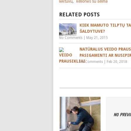
lėktuvu
,
kelionės su šeima
RELATED POSTS
KIEK MAMUTO TILPTŲ T
ŠALDYTUVE?
No Comments
|
May 21, 2015
NATŪRALUS VEIDO PRAUS
PASIGAMINTI AR NUSIPI
No Comments
|
Feb 20, 2018