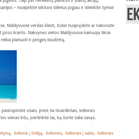
 pigesni. Taip pat nereikėtų pamiršti ir įvairių akcijų,
nijos – nusipirkite lėktuvo bilietus pigiau ir išleiskite žymiai
se. Maldyvuose verslas klesti, todėl nuspręskite ar nakvosite
nt jūros kranto. Nakvynės vietos Maldyvuose kainuoja tikrai
reikia planuoti ir piniginį biudžetą.
pasirūpinsite visais, prieš tai išvardintais, kelionės
ės vienas kitu, įvertinkite tai, ką turite šalia savęs.
žemyną
,
kelionė į Indiją
,
kelionės
,
kelionės į salas
,
kelionės