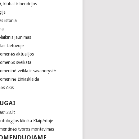
 klubai ir bendrijos
gija
es istorija
ma
laikinis jaunimas
las Lietuvoje
uomenės aktualijos
uomenės sveikata
uomeninė veikla ir savanorystė
uomeninė žiniasklaida
ės ūkis
UGAI
as123.lt
tologijos klinika Klaipėdoje
mentinės tvoros montavimas
OMENDUOJAME