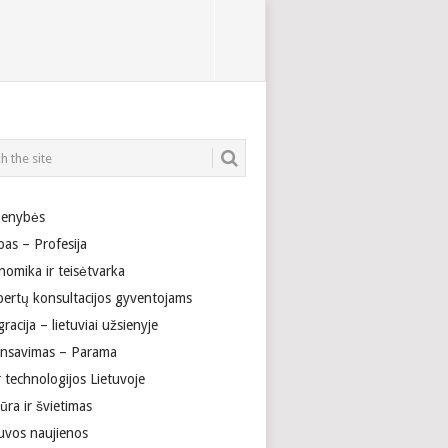
enybės
bas – Profesija
nomika ir teisėtvarka
pertų konsultacijos gyventojams
racija – lietuviai užsienyje
ansavimas – Parama
r technologijos Lietuvoje
ūra ir švietimas
tuvos naujienos