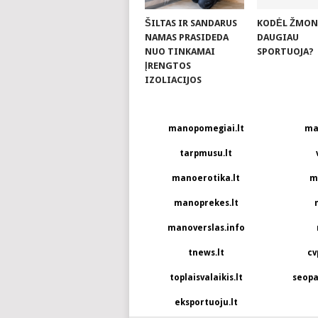
ŠILTAS IR SANDARUS
KODĖL ŽMON
NAMAS PRASIDEDA
DAUGIAU
NUO TINKAMAI
SPORTUOJA?
ĮRENGTOS
IZOLIACIJOS
manopomegiai.lt
ma
tarpmusu.lt
manoerotika.lt
m
manoprekes.lt
manoverslas.info
tnews.lt
cv
toplaisvalaikis.lt
seopa
eksportuoju.lt