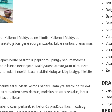
NVO,
Reli
Šali
Šei
Šiuo
Vers
to. Kelionė į Maldyvus ne išimtis. Kelionė į Maldyvus
iš anksto ji bus gerai suorganizuota. Labai svarbus planavimas,
Vis
Vis
Vis
 Nepamirškite pasiimti ir papildomų pinigų nenumatytiems
Vis
pie kurias nežinojote. Maldyvuose atostogauti tikrai nėra
Žem
norėdami nueiti į barą, naktinį klubą ar kitą įstaigą, išleisite
DRA
derinti tai su visais šeimos nariais. Data yra svarbi ne tik dėl
vaik
tų sutvarkyti savo darbus, mokslus ar kitus reikalus, bet ir
Odon
ėktuvo bilietus;
Seg
 Labai dažnai perkant, iki kelionės pradžios likus maždaug
REK