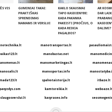
ĖS VIS
GUMINIAI TAKAI:
KAKLO SKAUSMAI
AR KOSM
PRAKTIŠKAS
TAPO KASDIENYBE:
DAR LAI
SPRENDIMAS
KADA PAKANKA
PRABANGA
NAMAMS IR VERSLUI
PAKEISTI ĮPROČIUS, O
KASDIEN
KADA REIKIA
DALIMI?
PAGALBOS?
notechnika.lt
manotransportas.lt
pasauliomaista
vaikas123.lt
manobustas.net
manomedicina
anomenas.lt
manomarketingas.lt
manomenas.
manosalis.lt
manosportas.info
manostatyba.
mada123.lt
spalvotaistorija.lt
itbaze.lt
pavyzdys.com
kamtoreikia.lt
weboaze.l
slaugosverslui.lt
kasyraseo.info
seosmegenis