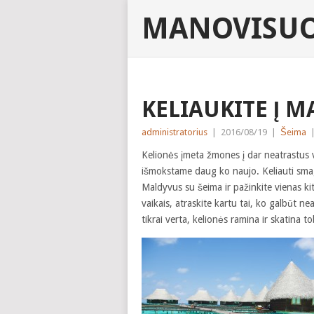
MANOVISUO
KELIAUKITE Į 
administratorius
|
2016/08/19
|
Šeima
Kelionės įmeta žmones į dar neatrastus 
išmokstame daug ko naujo. Keliauti smagu
Maldyvus su šeima ir pažinkite vienas kit
vaikais, atraskite kartu tai, ko galbūt ne
tikrai verta, kelionės ramina ir skatina to