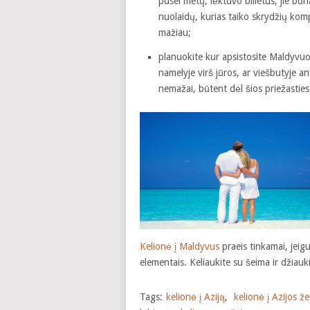
pusei metų, lėktuvo bilietus, jie būna
nuolaidų, kurias taiko skrydžių kompa
mažiau;
planuokite kur apsistosite Maldyvuo
namelyje virš jūros, ar viešbutyje a
nemažai, būtent dėl šios priežasties 
Kelionė į Maldyvus
praeis tinkamai, jeigu 
elementais. Keliaukite su šeima ir džiaukit
Tags:
kelionė į Aziją
,
kelionė į Azijos 