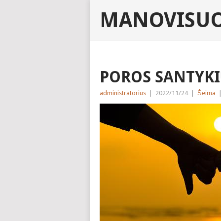
MANOVISUO
POROS SANTYKI
administratorius
|
2022/11/24
|
Šeima