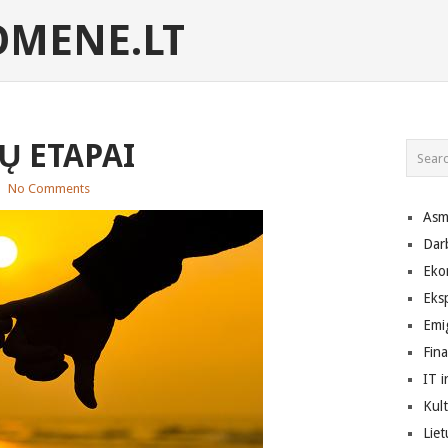
MENE.LT
Ų ETAPAI
|
No Comments
Asm
Dar
Eko
Eks
Emig
Fin
IT i
Kult
Lie