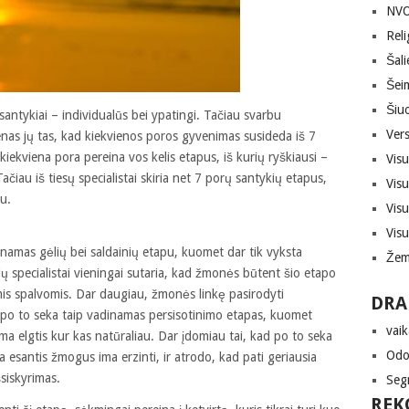
NVO,
Reli
Šali
Šei
Šiuo
santykiai – individualūs bei ypatingi. Tačiau svarbu
Vers
enas jų tas, kad kiekvienos poros gyvenimas susideda iš 7
 kiekviena pora pereina vos kelis etapus, iš kurių ryškiausi –
Vis
čiau iš tiesų specialistai skiria net 7 porų santykių etapus,
Vis
u.
Vis
Vis
namas gėlių bei saldainių etapu, kuomet dar tik vyksta
Žem
čių specialistai vieningai sutaria, kad žmonės būtent šio etapo
mis spalvomis. Dar daugiau, žmonės linkę pasirodyti
DRA
ėl po to seka taip vadinamas persisotinimo etapas, kuomet
vaik
ma elgtis kur kas natūraliau. Dar įdomiau tai, kad po to seka
Odon
 esantis žmogus ima erzinti, ir atrodo, kad pati geriausia
šsiskyrimas.
Seg
REK