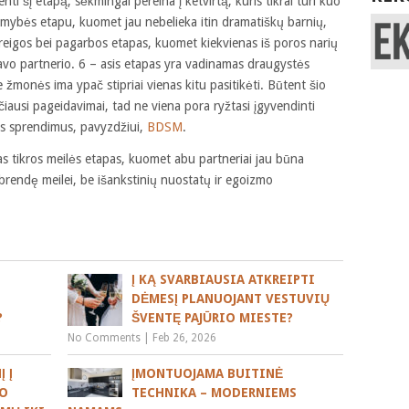
ti šį etapą, sėkmingai pereina į ketvirtą, kuris tikrai turi kuo
amybės etapu, kuomet jau nebelieka itin dramatiškų barnių,
areigos bei pagarbos etapas, kuomet kiekvienas iš poros narių
savo partnerio. 6 – asis etapas yra vadinamas draugystės
 žmonės ima ypač stipriai vienas kitu pasitikėti. Būtent šio
čiausi pageidavimai, tad ne viena pora ryžtasi įgyvendinti
ius sprendimus, pavyzdžiui,
BDSM
.
s tikros meilės etapas, kuomet abu partneriai jau būna
subrendę meilei, be išankstinių nuostatų ir egoizmo
Į KĄ SVARBIAUSIA ATKREIPTI
DĖMESĮ PLANUOJANT VESTUVIŲ
?
ŠVENTĘ PAJŪRIO MIESTE?
No Comments
|
Feb 26, 2026
 Į
ĮMONTUOJAMA BUITINĖ
UO
TECHNIKA – MODERNIEMS