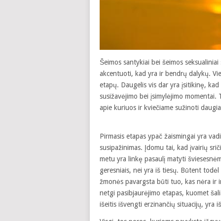
Šeimos santykiai bei šeimos seksualiniai 
akcentuoti, kad yra ir bendrų dalykų. Vi
etapų. Daugelis vis dar yra įsitikinę, kad
susižavėjimo bei įsimylėjimo momentai. Ta
apie kuriuos ir kviečiame sužinoti daugia
Pirmasis etapas ypač žaismingai yra vadi
susipažinimas. Įdomu tai, kad įvairių sri
metu yra linkę pasaulį matyti šviesesnė
geresniais, nei yra iš tiesų. Būtent tod
žmonės pavargsta būti tuo, kas nėra ir i
netgi pasibjaurėjimo etapas, kuomet šalia
išeitis išvengti erzinančių situacijų, yra i