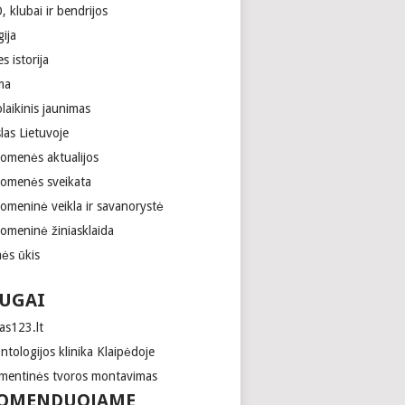
 klubai ir bendrijos
gija
es istorija
ma
laikinis jaunimas
las Lietuvoje
uomenės aktualijos
uomenės sveikata
uomeninė veikla ir savanorystė
uomeninė žiniasklaida
ės ūkis
UGAI
as123.lt
tologijos klinika Klaipėdoje
mentinės tvoros montavimas
OMENDUOJAME