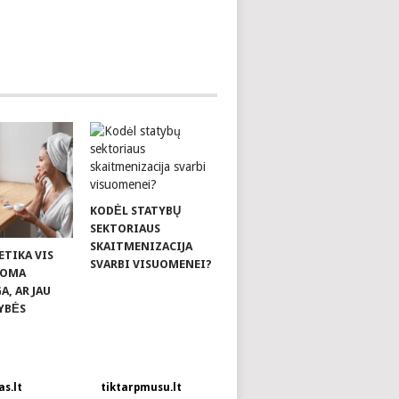
KODĖL STATYBŲ
SEKTORIAUS
SKAITMENIZACIJA
ETIKA VIS
SVARBI VISUOMENEI?
KOMA
, AR JAU
YBĖS
s.lt
tiktarpmusu.lt