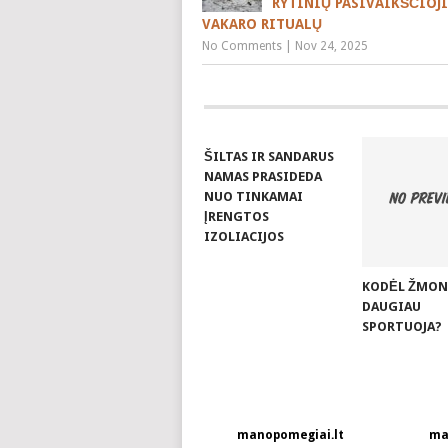
RYTINIŲ PASIVAIKŠČIOJ
VAKARO RITUALŲ
No Comments
|
Nov 24, 2025
ŠILTAS IR SANDARUS
NAMAS PRASIDEDA
NUO TINKAMAI
ĮRENGTOS
IZOLIACIJOS
KODĖL ŽMON
DAUGIAU
SPORTUOJA?
manopomegiai.lt
ma