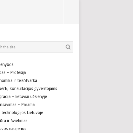
enybės
bas – Profesija
nomika ir teisėtvarka
pertų konsultacijos gyventojams
racija – lietuviai užsienyje
ansavimas – Parama
r technologijos Lietuvoje
ūra ir švietimas
tuvos naujienos