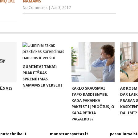
IMŲ IKI
NAMAMS
No Comments
|
Apr 3, 2017
GUMINIAI TAKAI:
PRAKTIŠKAS
SPRENDIMAS
NAMAMS IR VERSLUI
ĖS VIS
KAKLO SKAUSMAI
AR KOSM
TAPO KASDIENYBE:
DAR LAI
KADA PAKANKA
PRABANGA
PAKEISTI ĮPROČIUS, O
KASDIEN
KADA REIKIA
DALIMI?
PAGALBOS?
notechnika.lt
manotransportas.lt
pasauliomaista