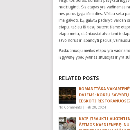
Visgi, tos poros, kurioms pavyksta išgyven
nudžiuginti. Šis etapas yra vadinamas r
nes poros įgyja išminties. Vėliau seka p
ima galvoti, ką galėtų padaryti vardan 
etapu, tačiau iš tiesų būtent šiame etape
etapo metu, dažniausiai atveriami ir slap
savo norus ir išbandyti pačius įvairiaus
Paskutiniuoju meilės etapu yra vadinama
išgyvenę ypač įvairias situacijas ir yra 
RELATED POSTS
ROMANTIŠKA VAKARIENĖ
DVIEMS: KOKIŲ SAVYBIŲ
IEŠKOTI RESTORANUOSE
No Comments
|
Feb 28, 2024
KAIP ĮTRAUKTI AUGINTINĮ
ŠEIMOS KASDIENYBĘ: N