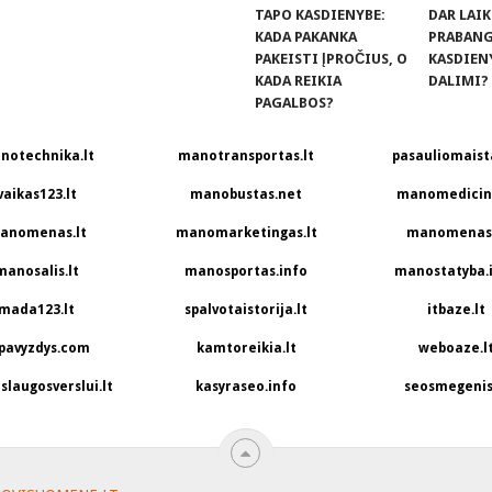
TAPO KASDIENYBE:
DAR LAI
KADA PAKANKA
PRABANGA
PAKEISTI ĮPROČIUS, O
KASDIEN
KADA REIKIA
DALIMI?
PAGALBOS?
notechnika.lt
manotransportas.lt
pasauliomaista
vaikas123.lt
manobustas.net
manomedicina
anomenas.lt
manomarketingas.lt
manomenas.
manosalis.lt
manosportas.info
manostatyba.
mada123.lt
spalvotaistorija.lt
itbaze.lt
pavyzdys.com
kamtoreikia.lt
weboaze.l
slaugosverslui.lt
kasyraseo.info
seosmegenis