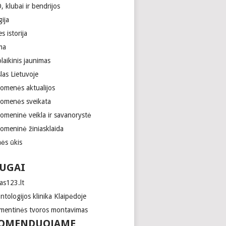
 klubai ir bendrijos
gija
es istorija
ma
laikinis jaunimas
las Lietuvoje
uomenės aktualijos
uomenės sveikata
uomeninė veikla ir savanorystė
uomeninė žiniasklaida
ės ūkis
UGAI
as123.lt
tologijos klinika Klaipėdoje
mentinės tvoros montavimas
OMENDUOJAME