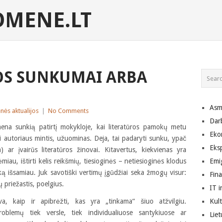
MENE.LT
OS SUNKUMAI ARBA
Asm
ės aktualijos
|
No Comments
Dar
imena sunkią patirtį mokykloje, kai literatūros pamokų metu
Eko
sti autoriaus mintis, užuominas. Deja, tai padaryti sunku, ypač
Eks
 ar įvairūs literatūros žinovai. Kitavertus, kiekvienas yra
ėmiau, ištirti kelis reikšmių, tiesioginės – netiesioginės klodus
Emig
inką išsamiau. Juk savotiški vertimų įgūdžiai seka žmogų visur:
Fin
 priežastis, poelgius.
IT i
va, kaip ir apibrėžti, kas yra „tinkama“ šiuo atžvilgiu.
Kult
roblemų tiek versle, tiek individualiuose santykiuose ar
Lie