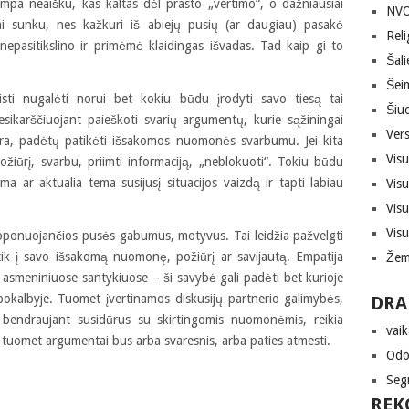
tampa neaišku, kas kaltas dėl prasto „vertimo“, o dažniausiai
NVO,
abai sunku, nes kažkuri iš abiejų pusių (ar daugiau) pasakė
Reli
nepasitikslino ir primėmė klaidingas išvadas. Tad kaip gi to
Šali
Šei
eisti nugalėti norui bet kokiu būdu įrodyti savo tiesą tai
Šiuo
esikarščiuojant paieškoti svarių argumentų, kurie sąžiningai
Vers
ip yra, padėtų patikėti išsakomos nuomonės svarbumu. Jei kita
Vis
iūrį, svarbu, priimti informaciją, „neblokuoti“. Tokiu būdu
ma ar aktualia tema susijusį situacijos vaizdą ir tapti labiau
Vis
Vis
Vis
oponuojančios pusės gabumus, motyvus. Tai leidžia pažvelgti
 tik į savo išsakomą nuomonę, požiūrį ar savijautą. Empatija
Žem
ik asmeniniuose santykiuose – ši savybė gali padėti bet kurioje
e pokalbyje. Tuomet įvertinamos diskusijų partnerio galimybės,
DRA
 bendraujant susidūrus su skirtingomis nuomonėmis, reikia
vaik
 tuomet argumentai bus arba svaresnis, arba paties atmesti.
Odon
Seg
REK