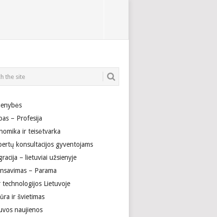
enybės
bas – Profesija
nomika ir teisėtvarka
pertų konsultacijos gyventojams
racija – lietuviai užsienyje
ansavimas – Parama
r technologijos Lietuvoje
ūra ir švietimas
tuvos naujienos