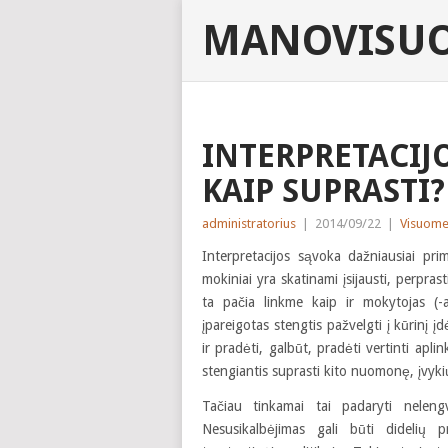
MANOVISUO
INTERPRETACIJ
KAIP SUPRASTI?
administratorius
|
2014/09/22
|
Visuomen
Interpretacijos sąvoka dažniausiai pr
mokiniai yra skatinami įsijausti, perpra
ta pačia linkme kaip ir mokytojas (-a)
įpareigotas stengtis pažvelgti į kūrinį įd
ir pradėti, galbūt, pradėti vertinti apl
stengiantis suprasti kito nuomonę, įvykių
Tačiau tinkamai tai padaryti neleng
Nesusikalbėjimas gali būti didelių p