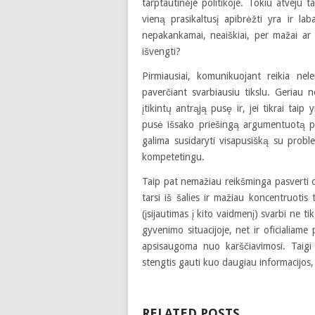
tarptautinėje politikoje. Tokiu atveju 
vieną prasikaltusį apibrėžti yra ir l
nepakankamai, neaiškiai, per mažai ar 
išvengti?
Pirmiausiai, komunikuojant reikia nel
paverčiant svarbiausiu tikslu. Geriau n
įtikintų antrąją pusę ir, jei tikrai ta
pusė išsako priešingą argumentuotą pož
galima susidaryti visapusišką su proble
kompetetingu.
Taip pat nemažiau reikšminga pasverti 
tarsi iš šalies ir mažiau koncentruotis
(įsijautimas į kito vaidmenį) svarbi ne t
gyvenimo situacijoje, net ir oficialiam
apsisaugoma nuo karščiavimosi. Taigi
stengtis gauti kuo daugiau informacijos,
RELATED POSTS