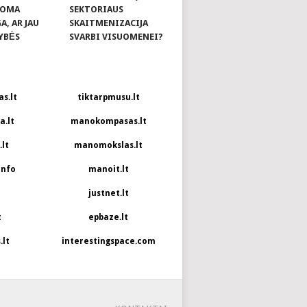
KOMA
SEKTORIAUS
, AR JAU
SKAITMENIZACIJA
YBĖS
SVARBI VISUOMENEI?
s.lt
tiktarpmusu.lt
.lt
manokompasas.lt
lt
manomokslas.lt
info
manoit.lt
justnet.lt
t
epbaze.lt
.lt
interestingspace.com