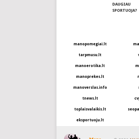
DAUGIAU
SPORTUOJA?
manopomegiai.lt
ma
tarpmusu.lt
manoerotika.lt
m
manoprekes.lt
manoverslas.info
tnews.lt
cv
toplaisvalaikis.lt
seopa
eksportuoju.lt