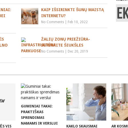
NIAI:
KAIP IŠSIRINKTI ŠUNŲ MAISTĄ
BEI
INTERNETU?
No Comments
|
Feb 10, 2022
ĖS
ŽALIŲ ZONŲ PRIEŽIŪRA-
ELNO
SURINKITE ŠIUKŠLES
No Comments
|
Dec 20, 2019
GUMINIAI TAKAI:
PRAKTIŠKAS
SPRENDIMAS
NAMAMS IR VERSLUI
ĖS VIS
KAKLO SKAUSMAI
AR KOSM