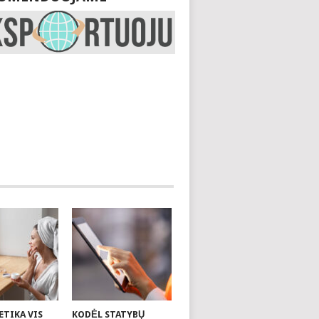
ETIKA VIS
KODĖL STATYBŲ