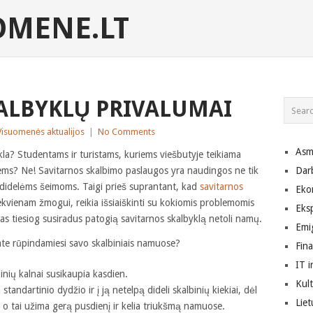
MENE.LT
ALBYKLŲ PRIVALUMAI
Visuomenės aktualijos
|
No Comments
Asm
ykla? Studentams ir turistams, kuriems viešbutyje teikiama
iems? Ne! Savitarnos skalbimo paslaugos yra naudingos ne tik
Dar
č didelėms šeimoms. Taigi prieš suprantant, kad
savitarnos
Eko
ekvienam žmogui, reikia išsiaiškinti su kokiomis problemomis
Eks
mas tiesiog susiradus patogią savitarnos skalbyklą netoli namų.
Emig
ate rūpindamiesi savo skalbiniais namuose?
Fin
IT i
inių kalnai susikaupia kasdien.
Kult
andartinio dydžio ir į ją netelpą dideli skalbinių kiekiai, dėl
Lie
ės, o tai užima gerą pusdienį ir kelia triukšmą namuose.