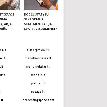
ETIKA VIS
KODĖL STATYBŲ
KOMA
SEKTORIAUS
, AR JAU
SKAITMENIZACIJA
YBĖS
SVARBI VISUOMENEI?
s.lt
tiktarpmusu.lt
.lt
manokompasas.lt
lt
manomokslas.lt
info
manoit.lt
justnet.lt
t
epbaze.lt
.lt
interestingspace.com