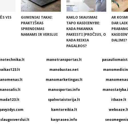
ĖS VIS
GUMINIAI TAKAI:
KAKLO SKAUSMAI
AR KOSM
PRAKTIŠKAS
TAPO KASDIENYBE:
DAR LAI
SPRENDIMAS
KADA PAKANKA
PRABANGA
NAMAMS IR VERSLUI
PAKEISTI ĮPROČIUS, O
KASDIEN
KADA REIKIA
DALIMI?
PAGALBOS?
notechnika.lt
manotransportas.lt
pasauliomaista
vaikas123.lt
manobustas.net
manomedicina
anomenas.lt
manomarketingas.lt
manomenas.
manosalis.lt
manosportas.info
manostatyba.
mada123.lt
spalvotaistorija.lt
itbaze.lt
pavyzdys.com
kamtoreikia.lt
weboaze.l
slaugosverslui.lt
kasyraseo.info
seosmegenis