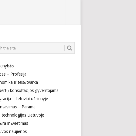
enybės
bas – Profesija
nomika ir teisėtvarka
pertų konsultacijos gyventojams
racija – lietuviai užsienyje
ansavimas – Parama
r technologijos Lietuvoje
ūra ir švietimas
tuvos naujienos