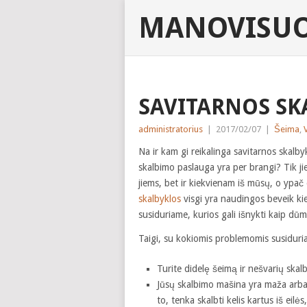
MANOVISUO
SAVITARNOS SK
administratorius
|
2017/02/07
|
Šeima
,
Na ir kam gi reikalinga savitarnos skalb
skalbimo paslauga yra per brangi? Tik j
jiems, bet ir kiekvienam iš mūsų, o ypa
skalbyklos
visgi yra naudingos beveik ki
susiduriame, kurios gali išnykti kaip dū
Taigi, su kokiomis problemomis susiduri
Turite didelę šeimą ir nešvarių skalb
Jūsų skalbimo mašina yra maža arba st
to, tenka skalbti kelis kartus iš eil