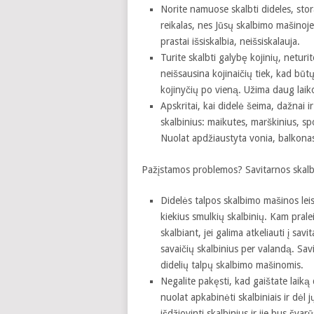
Norite namuose skalbti dideles, stor
reikalas, nes Jūsų skalbimo mašinoje t
prastai išsiskalbia, neišsiskalauja.
Turite skalbti galybę kojinių, netur
neišsausina kojinaičių tiek, kad būtų
kojinyčių po vieną. Užima daug laiko
Apskritai, kai didelė šeima, dažnai ir 
skalbinius: maikutes, marškinius, spo
Nuolat apdžiaustyta vonia, balkonas
Pažįstamos problemos? Savitarnos skalby
Didelės talpos skalbimo mašinos leis i
kiekius smulkių skalbinių. Kam pralei
skalbiant, jei galima atkeliauti į savi
savaičių skalbinius per valandą. Sa
didelių talpų skalbimo mašinomis.
Negalite pakęsti, kad gaištate laiką
nuolat apkabinėti skalbiniais ir dėl 
išdžiovinti skalbinius ir jie bus švar