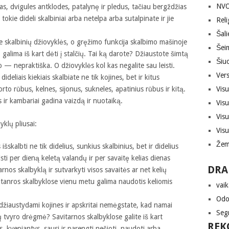
NVO,
as, dvigules antklodes, patalynę ir pledus, tačiau bergždžias
okie dideli skalbiniai arba netelpa arba sutalpinate ir jie
Reli
Šali
ite skalbinių džiovyklės, o gręžimo funkcija skalbimo mašinoje
Šei
 galima iš kart dėti į stalčių. Tai ką darote? Džiaustote šimtą
Šiuo
 — nepraktiška. O džiovyklės kol kas negalite sau leisti.
Vers
dideliais kiekiais skalbiate ne tik kojines, bet ir kitus
rto rūbus, kelnes, sijonus, sukneles, apatinius rūbus ir kitą.
Vis
 ir kambariai gadina vaizdą ir nuotaiką.
Vis
Vis
klų pliusai:
Vis
Žem
šskalbti ne tik didelius, sunkius skalbinius, bet ir didelius
sti per dieną keletą valandų ir per savaitę kelias dienas
DRA
tarnos skalbyklą ir sutvarkyti visos savaitės ar net kelių
vitanros skalbyklose vienu metu galima naudotis keliomis
vaik
Odon
 džiaustydami kojines ir apskritai nemėgstate, kad namai
Seg
jų tvyro drėgmė? Savitarnos skalbyklose galite iš kart
REK
ūs, kvepiantys, sausi ir parengti nešioti, naudoti arba