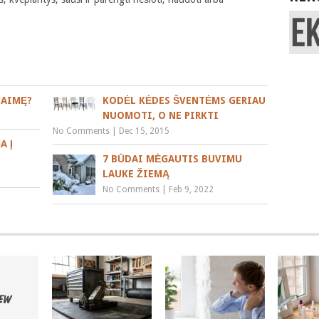
BAIMĘ?
KODĖL KĖDES ŠVENTĖMS GERIAU
NUOMOTI, O NE PIRKTI
No Comments
|
Dec 15, 2015
A Į
7 BŪDAI MĖGAUTIS BUVIMU
LAUKE ŽIEMĄ
No Comments
|
Feb 9, 2022