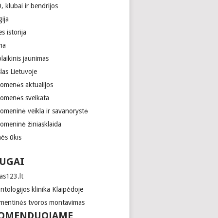
 klubai ir bendrijos
gija
es istorija
ma
laikinis jaunimas
las Lietuvoje
uomenės aktualijos
uomenės sveikata
uomeninė veikla ir savanorystė
uomeninė žiniasklaida
ės ūkis
UGAI
as123.lt
tologijos klinika Klaipėdoje
mentinės tvoros montavimas
OMENDUOJAME