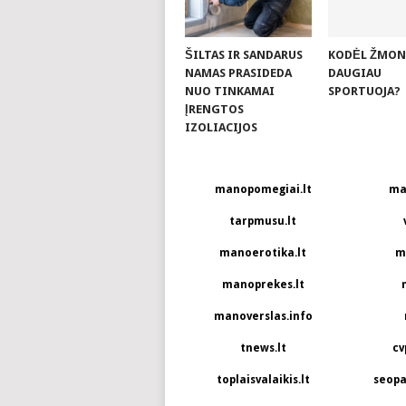
ŠILTAS IR SANDARUS
KODĖL ŽMON
NAMAS PRASIDEDA
DAUGIAU
NUO TINKAMAI
SPORTUOJA?
ĮRENGTOS
IZOLIACIJOS
manopomegiai.lt
ma
tarpmusu.lt
manoerotika.lt
m
manoprekes.lt
manoverslas.info
tnews.lt
cv
toplaisvalaikis.lt
seopa