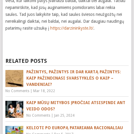
vieta, kur laikomi patys įvairiausi baldai, daiktai bei augalai. Tačiau
nepamirškite, kad jūsų auginamiems pomidorams labai reikia
saulės. Tad juos laikykite taip, kad saulės šviesos neužgožtų nei
nereikalingi daiktai, nei baldai, nei augalai. Dar daugiau naudingų
patarimų rasite užsukę į
https://darzininkyste.lt/
.
RELATED POSTS
PAŽINTYS, PAŽINTYS IR DAR KARTĄ PAŽINTYS:
KAIP PAŽINDINASI SVARSTYKLĖS O KAIP –
VANDENIAI?
No Comments
|
Mar 18, 2022
KAIP MŪSŲ MITYBOS ĮPROČIAI ATSISPINDI ANT
VEIDO ODOS?
No Comments
|
Jan 25, 2024
KELIOTI PO EUROPĄ PATARIAMA RACIONALIAU