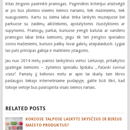
Kitas žingsnis pasirinkti pramogas. Pagrindinis kriterijus atsižvelgti
ar jos bus įdomios visiems šeimos nariams, tiek mažiesiems, tiek
suaugusiems. Kartu su šeima labai tinka lankytis muziejuose bei
parkuose su žaidimų aikštelėmis, apstatytomis čiuožyklomis ar
supynėmis. Pramogų parkai, kuriuose įrengti batutai ar vandens
pramogos labai tinka šeimoms, jeigu tik ten įrengtos specialios
zonos mažiesiems, kuriuos palikę tėvai galėtų atsipalaiduoti. Lygiai
tas pats principas galioja ir maitinimo įstaigoms.
Jau nuo 2014 metų įvairios lankytinos vietos Lietuvoje, pritaikytos
ypatingai šeimoms – žymimos specialiu lipduku
,,Palanki šeimai
vieta’’
. Pamatę jį kelionės metu ar apie tai skaitę tam tikros
paslaugos tiekėjo internetiniame puslapyje, galite būti tikri, kad
tokioje vietoje bus pasirūpinta visais šeimos nariais.
RELATED POSTS
KOKIOSE TALPOSE LAIKYTI SKYSČIUS IR BIRIUS
MAISTO PRODUKTUS?