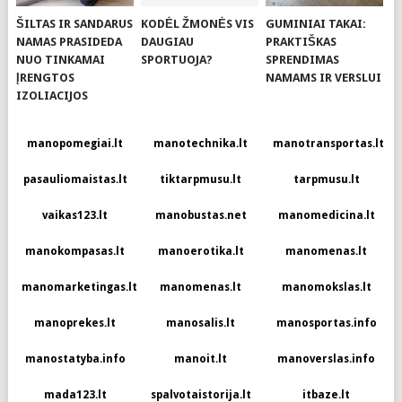
ŠILTAS IR SANDARUS
KODĖL ŽMONĖS VIS
GUMINIAI TAKAI:
NAMAS PRASIDEDA
DAUGIAU
PRAKTIŠKAS
NUO TINKAMAI
SPORTUOJA?
SPRENDIMAS
ĮRENGTOS
NAMAMS IR VERSLUI
IZOLIACIJOS
manopomegiai.lt
manotechnika.lt
manotransportas.lt
pasauliomaistas.lt
tiktarpmusu.lt
tarpmusu.lt
vaikas123.lt
manobustas.net
manomedicina.lt
manokompasas.lt
manoerotika.lt
manomenas.lt
manomarketingas.lt
manomenas.lt
manomokslas.lt
manoprekes.lt
manosalis.lt
manosportas.info
manostatyba.info
manoit.lt
manoverslas.info
mada123.lt
spalvotaistorija.lt
itbaze.lt