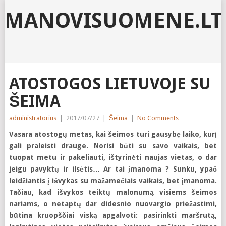
MANOVISUOMENE.LT
ATOSTOGOS LIETUVOJE SU
ŠEIMA
administratorius
|
2017/07/27
|
Šeima
|
No Comments
Vasara atostogų metas, kai šeimos turi gausybę laiko, kurį
gali praleisti drauge. Norisi būti su savo vaikais, bet
tuopat metu ir pakeliauti, ištyrinėti naujas vietas, o dar
jeigu pavyktų ir ilsėtis… Ar tai įmanoma ? Sunku, ypač
leidžiantis į išvykas su mažamečiais vaikais, bet įmanoma.
Tačiau, kad išvykos teiktų malonumą visiems šeimos
nariams, o netaptų dar didesnio nuovargio priežastimi,
būtina kruopščiai viską apgalvoti: pasirinkti maršrutą,