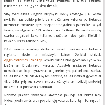
lankytinas vietas pritaikytas įvairaus amžiaus šeimos
nariams bei daugybė kitų detalių.
Visų svarbiausias žingsnis nuspręsti, kokių atostogų jūsų šeima
nori. Ramaus poilsio prie jūros ar pažintinės kelionės po Lietuvos
mažuosius miestelius apžiūrinėjant etnografinius paminklus. O gal
tiesiog savaitgalio su SPA malonumais Birštone. Renkantis miestą
svarbu apgalvoti koks kelionės biudžetas, kiek galite išleisti ir
kokias sąlygas gausite nuvykę.
Būsto nuoma reikalauja didžiausių išlaidų. Kiekviename Lietuvos
regione, mieste ar miestelyje kainos ženkliai skiriasi.
Apgyvendinimas Palangoje
ženkliai skiriasi nuo gyvenimo Tytuvėnų
krašte ar Druskininkų kurorte. Apsistoti mažuose Lietuvos
miesteliuose, kaip Tytuvėnai ar Joniškis yra pakankamai sunku,
tačiau labai pigu. Viešbučių ten nerasite, tačiau vietiniai gyventojai
tikrai šiltai priglaus savo namuose už dyką ar nedidelį simbolinį
mokestį. O ir pusryčiai garantuoti.
Norintys praleisti savaitgalio atostogas pajūryje gali rinktis tarp
Nidos, Juodkrantės arba populiariųjų vasaros kurortų – Palangos ir