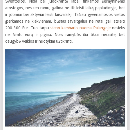
Šventosios. Nida bei Juodkrantė labai tinkamos šeimyninėms
atostogos, nes ten ramu, galima ne tik leisti laiką paplūdimyje, bet
ir įdomiai bei aktyviai leisti laisvalaikį. Tačiau gyvenamosios vietos
įperkamos ne kiekvienam, būstas savaitgaliui ne retai gali atsieiti
200-300 Eur. Tuo tarpu
vieno kambario nuoma Palangoje
nesieks
nei šimto eurų ir pigiau. Nors ramybės čia tikrai nerasite, bet
daugybė veiklos ir nuotykiai užtikrinti.